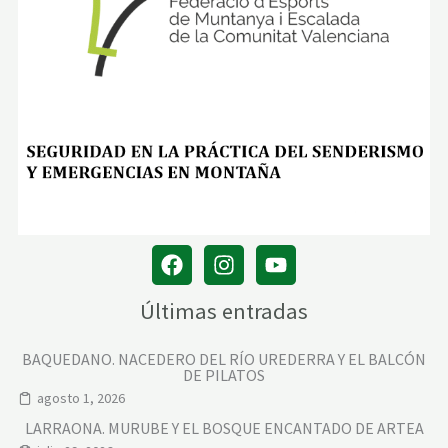
A
2
:
A
L
L
E
S
–
C
A
R
R
E
Ñ
A
Últimas entradas
BAQUEDANO. NACEDERO DEL RÍO UREDERRA Y EL BALCÓN
DE PILATOS
agosto 1, 2026
LARRAONA. MURUBE Y EL BOSQUE ENCANTADO DE ARTEA