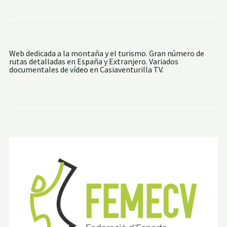
B
E
E
L
N
A
I
C
A
O
D
R
E
Web dedicada a la montaña y el turismo. Gran número de
D
O
rutas detalladas en España y Extranjero. Variados
I
N
documentales de vídeo en Casiaventurilla TV.
L
Í
L
S
E
R
A
C
A
N
T
Á
B
R
I
C
A
.
E
T
A
P