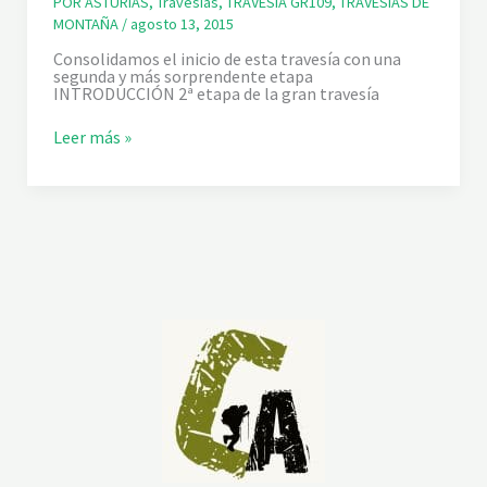
POR ASTURIAS
,
Travesías
,
TRAVESÍA GR109
,
TRAVESÍAS DE
R
A
MONTAÑA
/
agosto 13, 2015
C
Consolidamos el inicio de esta travesía con una
A
segunda y más sorprendente etapa
N
INTRODUCCIÓN 2ª etapa de la gran travesía
T
Á
B
G
Leer más »
R
R
I
-
C
1
A
0
.
9
E
.
T
C
A
A
P
M
A
I
3
N
:
O
C
N
A
A
R
T
R
U
E
R
Ñ
A
A
L
–
D