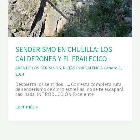
SENDERISMO EN CHULILLA: LOS
CALDERONES Y EL FRAILECICO
AREA DE LOS SERRANOS
,
RUTAS POR VALENCIA
/
enero 8,
2014
Despierta los sentidos….. Con esta completa ruta
de senderismo de cinco estrellas, no se te escapará
casi nada. INTRODUCCIÓN Excelente
S
Leer más »
E
N
D
E
R
I