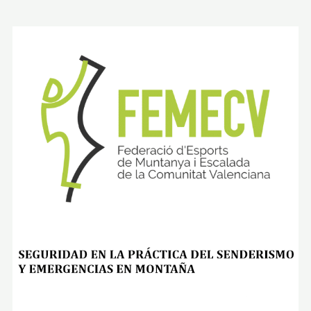
E
L
F
R
A
I
L
E
C
I
C
O