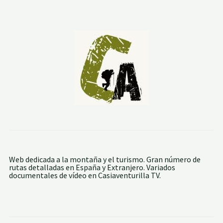
S
M
O
E
N
C
H
U
L
I
L
L
A
:
L
O
S
C
A
L
Web dedicada a la montaña y el turismo. Gran número de
D
rutas detalladas en España y Extranjero. Variados
E
documentales de vídeo en Casiaventurilla TV.
R
O
N
E
S
Y