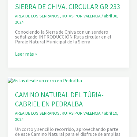
E
SIERRA DE CHIVA. CIRCULAR GR 233
B
E
AREA DE LOS SERRANOS
,
RUTAS POR VALENCIA
/
abril 30,
R
2024
C
O
Conociendo la Sierra de Chiva con un sendero
L
señalizado INTRODUCCIÓN Ruta circular en el
Ó
Paraje Natural Municipal de la Sierra
N
Y
S
P
Leer más »
I
I
E
S
R
C
R
I
A
F
D
A
E
C
C
T
CAMINO NATURAL DEL TÚRIA-
H
O
CABRIEL EN PEDRALBA
I
R
V
Í
A
A
AREA DE LOS SERRANOS
,
RUTAS POR VALENCIA
/
abril 19,
.
L
2024
C
A
I
T
Un corto y sencillo recorrido, aprovechando parte
R
O
de este Camino Natural para el disfrute de amplias
C
S