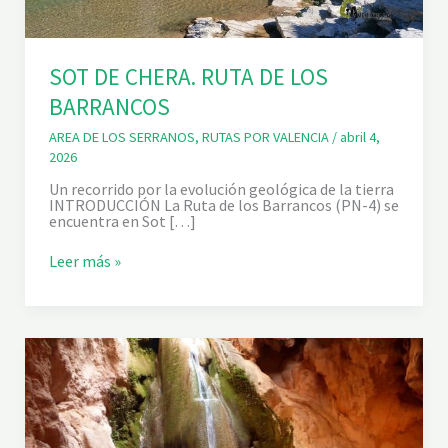
SOT DE CHERA. RUTA DE LOS
BARRANCOS
AREA DE LOS SERRANOS
,
RUTAS POR VALENCIA
/
abril 4,
2026
Un recorrido por la evolución geológica de la tierra
INTRODUCCIÓN La Ruta de los Barrancos (PN-4) se
encuentra en Sot […]
S
Leer más »
O
T
D
E
C
H
E
R
A
.
R