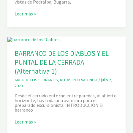
vistas de Pedralba, Bugarra,
U
Q
L
U
C
Leer más »
A
I
A
R
L
M
G
L
I
R
A
N
2
O
3
N
3
A
T
BARRANCO DE LOS DIABLOS Y EL
U
PUNTAL DE LA CERRADA
R
A
(Alternativa 1)
L
D
E
AREA DE LOS SERRANOS
,
RUTAS POR VALENCIA
/
julio 2,
L
2023
T
Ú
Desde el cerrado entorno entre paredes, al abierto
R
horizonte, hay toda una aventura para el
I
preparado excursionista. INTRODUCCIÓN El
A
barranco
-
C
B
Leer más »
A
A
B
R
R