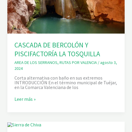
U
T
A
D
E
L
O
S
B
CASCADA DE BERCOLÓN Y
A
R
PISCIFACTORÍA LA TOSQUILLA
R
A
N
AREA DE LOS SERRANOS
,
RUTAS POR VALENCIA
/
agosto 3,
C
2024
O
S
Corta alternativa con baño en sus extremos
INTRODUCCIÓN En el término municipal de Tuéjar,
en la Comarca Valenciana de los
C
Leer más »
A
S
C
A
D
A
D