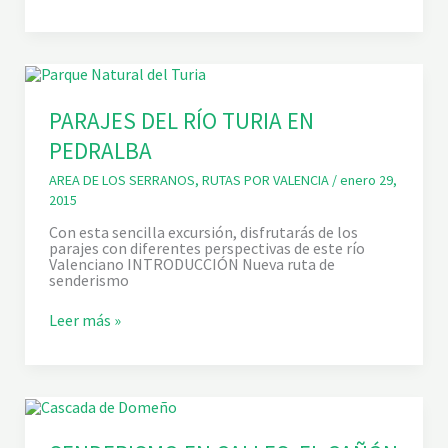
C
U
E
D
U
C
T
O
PARAJES DEL RÍO TURIA EN
P
PEDRALBA
E
Ñ
A
AREA DE LOS SERRANOS
,
RUTAS POR VALENCIA
/
enero 29,
C
2015
O
R
Con esta sencilla excursión, disfrutarás de los
T
parajes con diferentes perspectivas de este río
A
Valenciano INTRODUCCIÓN Nueva ruta de
D
senderismo
A
Y
P
Leer más »
R
A
U
R
T
A
A
J
D
E
E
S
L
D
A
E