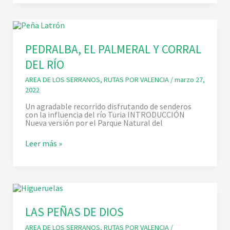
R
I
A
E
N
L
C
E
O
N
D
PEDRALBA, EL PALMERAL Y CORRAL
P
E
E
DEL RÍO
L
D
O
R
S
AREA DE LOS SERRANOS
,
RUTAS POR VALENCIA
/
marzo 27,
A
D
L
2022
I
B
A
A
Un agradable recorrido disfrutando de senderos
B
con la influencia del río Turia INTRODUCCIÓN
L
Nueva versión por el Parque Natural del
O
S
P
Leer más »
Y
E
E
D
L
R
P
A
U
L
N
B
T
A
A
,
LAS PEÑAS DE DIOS
L
E
D
L
E
AREA DE LOS SERRANOS
,
RUTAS POR VALENCIA
/