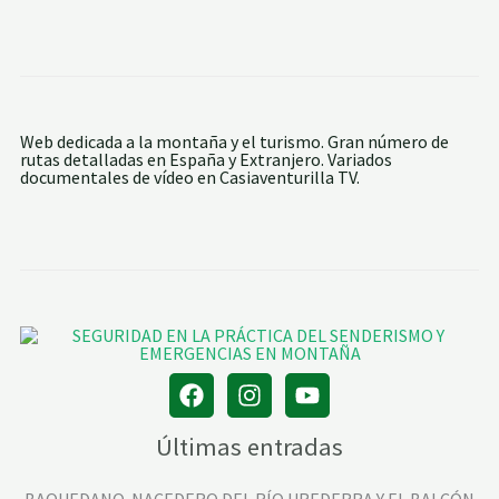
L
E
S
:
E
L
C
A
Web dedicada a la montaña y el turismo. Gran número de
Ñ
rutas detalladas en España y Extranjero. Variados
Ó
documentales de vídeo en Casiaventurilla TV.
N
D
E
L
R
Í
O
T
U
R
I
A
Últimas entradas