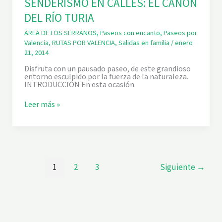
SENDERISMO EN CALLES: EL CAÑÓN
G
L
U
DEL RÍO TURIA
R
A
Í
O
AREA DE LOS SERRANOS
,
Paseos con encanto
,
Paseos por
T
Valencia
,
RUTAS POR VALENCIA
,
Salidas en familia
/
enero
U
21, 2014
R
I
Disfruta con un pausado paseo, de este grandioso
A
entorno esculpido por la fuerza de la naturaleza.
E
INTRODUCCIÓN En esta ocasión
N
P
E
S
Leer más »
D
E
R
N
A
D
L
E
B
R
A
I
S
1
2
3
Siguiente
→
M
O
E
N
C
A
L