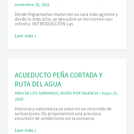
P
L
noviembre 25, 2021
A
A
L
C
Desde Higueruelas muestran su cara más agreste y
M
E
desde lo más alto, se descubre un horizonte casi
E
R
infinito. INTRODUCCIÓN Las
R
R
A
A
L
L
Leer más »
D
A
Y
A
S
C
(
P
O
A
E
R
l
Ñ
R
t
A
A
e
S
L
r
ACUEDUCTO PEÑA CORTADA Y
D
D
n
E
E
a
RUTA DEL AGUA
D
L
t
I
R
i
O
Í
AREA DE LOS SERRANOS
,
RUTAS POR VALENCIA
/
mayo 23,
v
S
O
a
2020
1
)
Historia y naturaleza se unen en un recorrido de
sensaciones. Os proponemos una preciosa
excursión de senderismo en la comarca
A
Leer más »