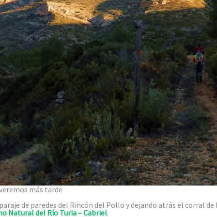
olveremos más tarde
paraje de paredes del Rincón del Pollo y dejando atrás el corral de
o Natural del Río Turia – Cabriel
.