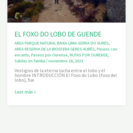
EL FOXO DO LOBO DE GUENDE
AREA PARQUE NATURAL BAIXA LIMIA-SERRA DO XURÉS
,
AREA RESERVA DE LA BIOSFERA GERES-XURÉS
,
Paseos con
encanto
,
Paseos por Ourense
,
RUTAS POR OURENSE
,
Salidas en familia
/
noviembre 26, 2023
Vestigios de la eterna lucha entre el lobo y el
hombre INTRODUCCIÓN El Foxo do Lobo (foso del
lobo), fue
E
Leer más »
L
F
O
X
O
D
O
L