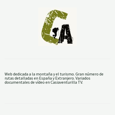
O
B
O
D
E
G
U
E
N
D
E
Web dedicada a la montaña y el turismo. Gran número de
rutas detalladas en España y Extranjero. Variados
documentales de vídeo en Casiaventurilla TV.