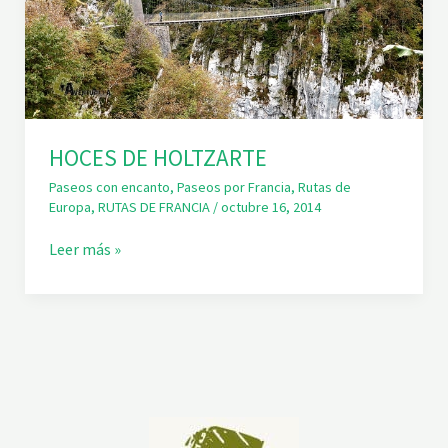
HOCES DE HOLTZARTE
Paseos con encanto
,
Paseos por Francia
,
Rutas de
Europa
,
RUTAS DE FRANCIA
/
octubre 16, 2014
H
Leer más »
O
C
E
S
D
E
H
O
L
T
Z
A