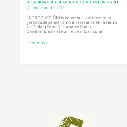
A
AREA SIERRA DE GUDAR
,
RUTA I+D
,
RUTAS POR TERUEL
L
/
septiembre 19, 2010
T
O
INTRODUCCIÓNOs volvemos a ofrecer otra
Y
jornada de senderismo interesante en la sierra
E
de Gudar (Teruel), comarca Gudar-
L
Javalambre.Existe un recorrido circular
P
E
Ñ
L
Leer más »
A
A
R
S
R
M
O
A
Y
N
A
A
D
E
R
A
S
D
E
V
A
L
D
E