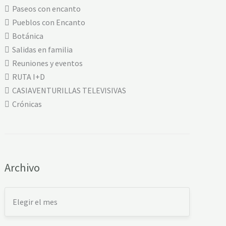
L
Paseos con encanto
P
R
Pueblos con Encanto
T
Botánica
E
3
Salidas en familia
0
L
Reuniones y eventos
I
RUTA I+D
N
A
CASIAVENTURILLAS TELEVISIVAS
R
E
Crónicas
S
D
E
M
O
R
A
Archivo
-
N
O
G
U
E
R
U