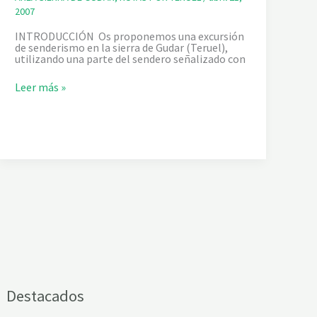
R
2007
A
N
INTRODUCCIÓN Os proponemos una excursión
C
de senderismo en la sierra de Gudar (Teruel),
O
utilizando una parte del sendero señalizado con
S
D
E
S
Leer más »
L
I
O
E
S
R
B
R
E
A
R
D
R
E
O
G
S
U
Y
D
D
A
E
R
L
:
T
T
R
R
I
A
L
M
L
O
Destacados
O
D
E