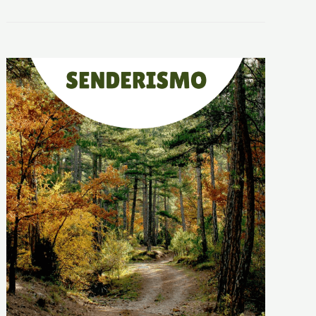
E
L
A
S