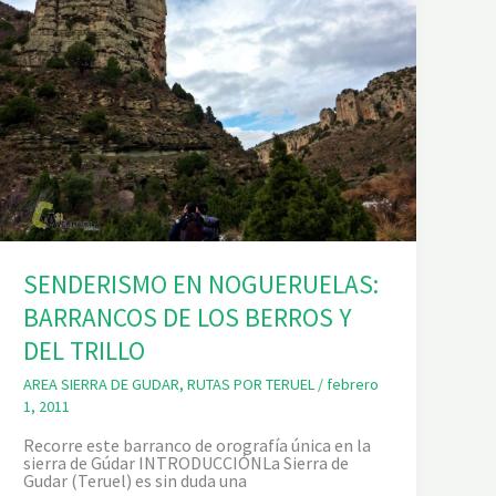
SENDERISMO EN NOGUERUELAS:
BARRANCOS DE LOS BERROS Y
DEL TRILLO
AREA SIERRA DE GUDAR
,
RUTAS POR TERUEL
/
febrero
1, 2011
Recorre este barranco de orografía única en la
sierra de Gúdar INTRODUCCIÓNLa Sierra de
Gudar (Teruel) es sin duda una