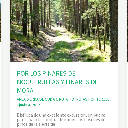
POR LOS PINARES DE
NOGUERUELAS Y LINARES DE
MORA
AREA SIERRA DE GUDAR
,
RUTA I+D
,
RUTAS POR TERUEL
/
junio 4, 2012
Disfruta de una excelente excursión, en buena
parte bajo la sombra de inmensos bosques de
pinos de la sierra de