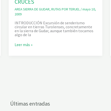
CRUCES
L
I
AREA SIERRA DE GUDAR
,
RUTAS POR TERUEL
/
mayo 10,
N
A
2009
R
E
INTRODUCCIÓN Excursión de senderismo
S
circular en tierras Turolenses, concretamente
D
en la sierra de Gudar, aunque también tocamos
E
algo de la
M
O
P
Leer más »
R
E
A
Ñ
A
C
A
L
V
A
Y
E
L
C
A
B
Últimas entradas
E
Z