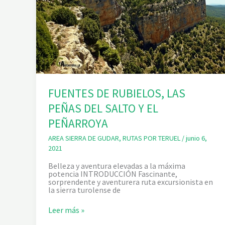
FUENTES DE RUBIELOS, LAS
PEÑAS DEL SALTO Y EL
PEÑARROYA
AREA SIERRA DE GUDAR
,
RUTAS POR TERUEL
/
junio 6,
2021
Belleza y aventura elevadas a la máxima
potencia INTRODUCCIÓN Fascinante,
sorprendente y aventurera ruta excursionista en
la sierra turolense de
F
Leer más »
U