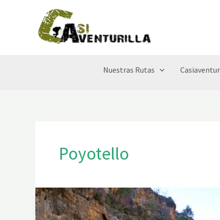
Ir
al
contenido
Nuestras Rutas
Casiaventur
Poyotello