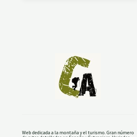
N
S
I
Ó
N
A
L
A
P
I
E
D
R
A
D
I
O
N
I
S
I
A
Web dedicada a la montaña y el turismo. Gran número