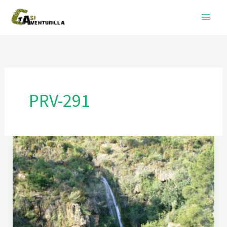
Ir
al
contenido
PRV-291