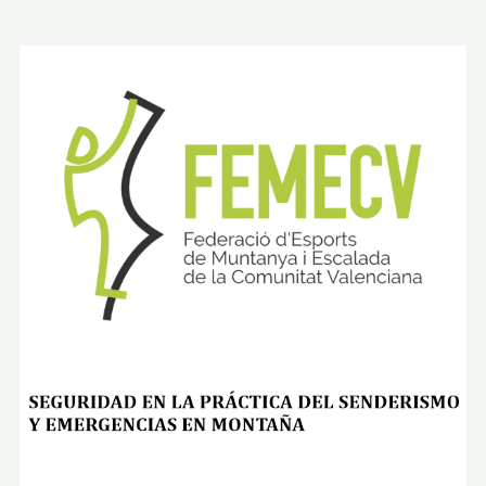
T
A
L
G
A
R