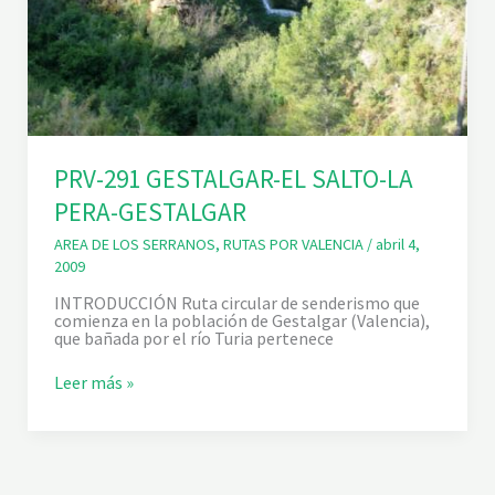
PRV-291 GESTALGAR-EL SALTO-LA
PERA-GESTALGAR
AREA DE LOS SERRANOS
,
RUTAS POR VALENCIA
/
abril 4,
2009
INTRODUCCIÓN Ruta circular de senderismo que
comienza en la población de Gestalgar (Valencia),
que bañada por el río Turia pertenece
P
Leer más »
R
V
-
2
9
1