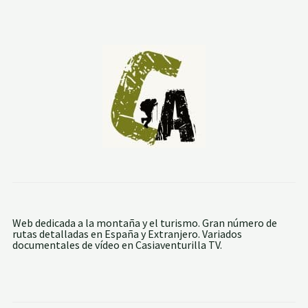
G
E
S
T
A
L
G
A
R
-
E
L
S
A
L
T
O
-
L
A
Web dedicada a la montaña y el turismo. Gran número de
P
rutas detalladas en España y Extranjero. Variados
E
documentales de vídeo en Casiaventurilla TV.
R
A
-
G
E
S