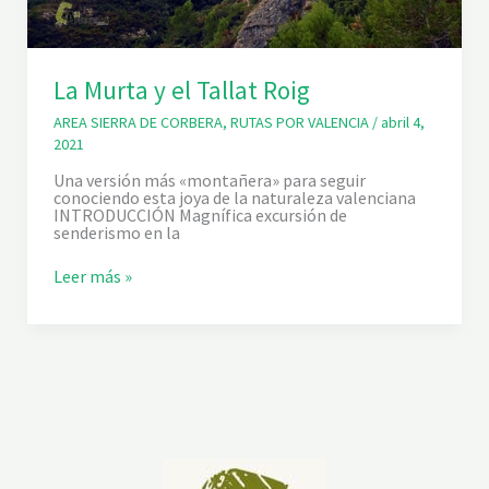
La Murta y el Tallat Roig
AREA SIERRA DE CORBERA
,
RUTAS POR VALENCIA
/
abril 4,
2021
Una versión más «montañera» para seguir
conociendo esta joya de la naturaleza valenciana
INTRODUCCIÓN Magnífica excursión de
senderismo en la
L
Leer más »
a
M
u
r
t
a
y
e
l
T
a
l