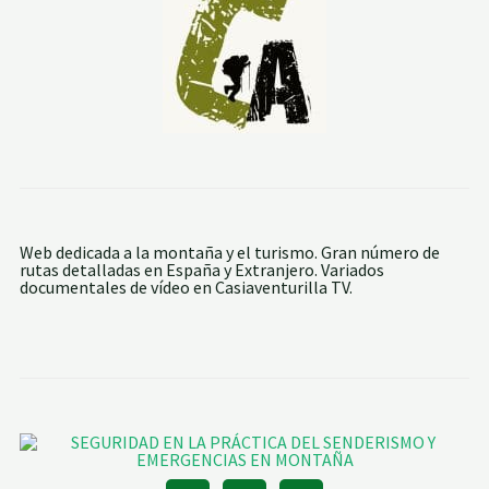
l
a
t
R
o
i
g
Web dedicada a la montaña y el turismo. Gran número de
rutas detalladas en España y Extranjero. Variados
documentales de vídeo en Casiaventurilla TV.