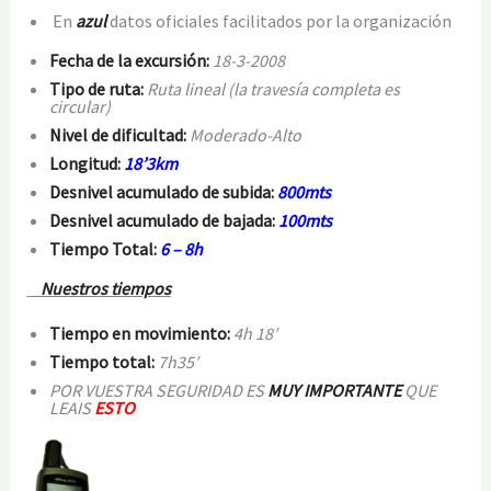
En
azul
datos oficiales facilitados por la organización
Fecha de la excursión:
18-3-2008
Tipo de ruta:
Ruta lineal (la travesía completa es
circular)
Nivel de dificultad:
Moderado-Alto
Longitud:
18’3km
Desnivel acumulado de subida:
800mts
Desnivel acumulado de bajada:
100mts
Tiempo Total:
6 – 8h
Nuestros tiempos
Tiempo en movimiento:
4h 18′
Tiempo total:
7h35′
POR VUESTRA SEGURIDAD ES
MUY IMPORTANTE
QUE
LEAIS
ESTO