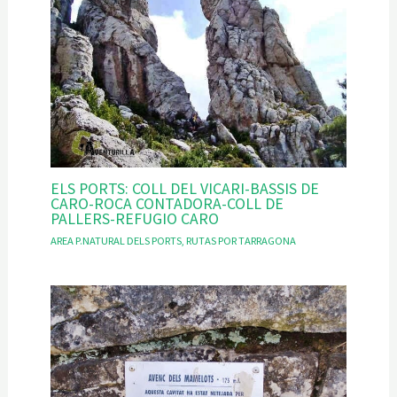
ELS PORTS: COLL DEL VICARI-BASSIS DE
CARO-ROCA CONTADORA-COLL DE
PALLERS-REFUGIO CARO
AREA P.NATURAL DELS PORTS
,
RUTAS POR TARRAGONA