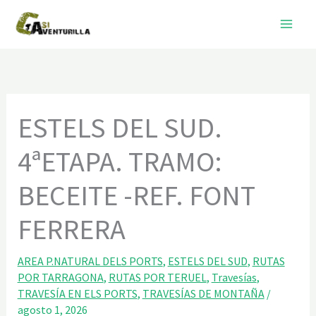
Ir
al
contenido
ESTELS DEL SUD.
4ªETAPA. TRAMO:
BECEITE -REF. FONT
FERRERA
AREA P.NATURAL DELS PORTS
,
ESTELS DEL SUD
,
RUTAS
POR TARRAGONA
,
RUTAS POR TERUEL
,
Travesías
,
TRAVESÍA EN ELS PORTS
,
TRAVESÍAS DE MONTAÑA
/
agosto 1, 2026