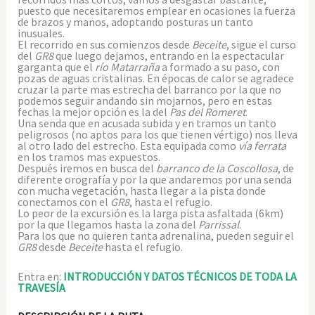
puesto que necesitaremos emplear en ocasiones la fuerza
de brazos y manos, adoptando posturas un tanto
inusuales.
El recorrido en sus comienzos desde
Beceite
, sigue el curso
del
GR8
que luego dejamos, entrando en la espectacular
garganta que el
río Matarraña
a formado a su paso, con
pozas de aguas cristalinas. En épocas de calor se agradece
cruzar la parte mas estrecha del barranco por la que no
podemos seguir andando sin mojarnos, pero en estas
fechas la mejor opción es la del
Pas del Romeret
.
Una senda que en acusada subida y en tramos un tanto
peligrosos (no aptos para los que tienen vértigo) nos lleva
al otro lado del estrecho. Esta equipada como
vía ferrata
en los tramos mas expuestos.
Después iremos en busca del
barranco de la Coscollosa
, de
diferente orografía y por la que andaremos por una senda
con mucha vegetación, hasta llegar a la pista donde
conectamos con el
GR8
, hasta el refugio.
Lo peor de la excursión es la larga pista asfaltada (6km)
por la que llegamos hasta la zona del
Parrissal
.
Para los que no quieren tanta adrenalina, pueden seguir el
GR8
desde
Beceite
hasta el refugio.
Entra en:
INTRODUCCIÓN Y DATOS TÉCNICOS DE TODA LA
TRAVESÍA