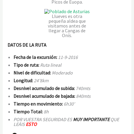
Picos de Euopa.
Llueves es otra
pequeña aldea que
visitamos antes de
llegar a Cangas de
Onís.
DATOS DE LA RUTA
Fecha de la excursión:
11-9-2016
Tip
o de ruta:
Ruta lineal
Niv
el de dificultad:
Moderado
Longitud:
24’8
km
Desnivel acumulado de subida:
740mts
Desnivel ac
umulado de bajada:
840mts
Tiempo en movimiento:
6h30′
Tiempo Total:
8h
POR VUESTRA SEGURIDAD ES
MUY IMPORTANTE
QUE
LEÁIS
ESTO