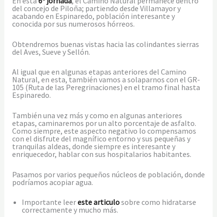
En esta
6ª jornada
, el Camino Natural permanece dentro
del concejo de Piloña; partiendo desde Villamayor y
acabando en Espinaredo, población interesante y
conocida por sus numerosos hórreos.
Obtendremos buenas vistas hacia las colindantes sierras
del Aves, Sueve y Sellón.
Al igual que en algunas etapas anteriores del Camino
Natural, en esta, también vamos a solaparnos con el GR-
105 (Ruta de las Peregrinaciones) en el tramo final hasta
Espinaredo.
También una vez más y como en algunas anteriores
etapas, caminaremos por un alto porcentaje de asfalto.
Como siempre, este aspecto negativo lo compensamos
con el disfrute del magnífico entorno y sus pequeñas y
tranquilas aldeas, donde siempre es interesante y
enriquecedor, hablar con sus hospitalarios habitantes.
Pasamos por varios pequeños núcleos de población, donde
podríamos acopiar agua.
Importante leer
este articulo
sobre como hidratarse
correctamente y mucho más.