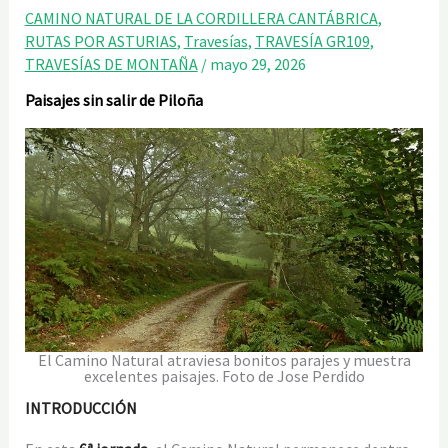
CAMINO NATURAL DE LA CORDILLERA CANTÁBRICA
,
RUTAS POR ASTURIAS
,
Travesías
,
TRAVESÍA GR109
,
TRAVESÍAS DE MONTAÑA
/
mayo 29, 2026
Paisajes sin salir de Piloña
El Camino Natural atraviesa bonitos parajes y muestra
excelentes paisajes. Foto de Jose Perdido
INTRODUCCIÓN