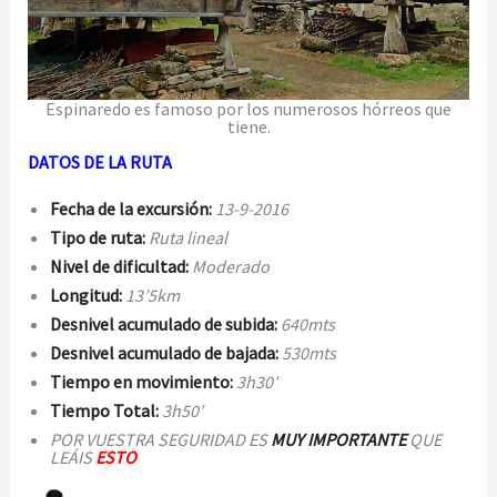
Espinaredo es famoso por los numerosos hórreos que
tiene.
DATOS DE LA RUTA
Fecha de la excursión:
13-9-2016
Tip
o de ruta:
Ruta lineal
Niv
el de dificultad:
Moderado
Longitud:
13’5
km
Desnivel acumulado de subida:
640mts
Desnivel ac
umulado de bajada:
530mts
Tiempo en movimiento:
3h30′
Tiempo Total:
3h50′
POR VUESTRA SEGURIDAD ES
MUY IMPORTANTE
QUE
LEÁIS
ESTO