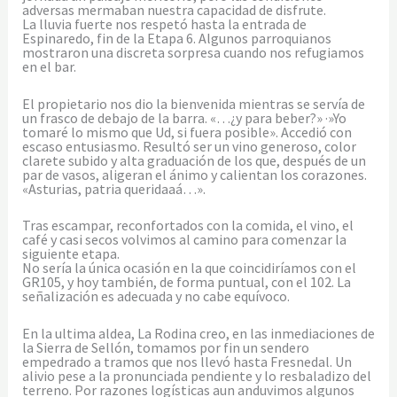
adversas mermaban nuestra capacidad de disfrute.
La lluvia fuerte nos respetó hasta la entrada de
Espinaredo, fin de la Etapa 6. Algunos parroquianos
mostraron una discreta sorpresa cuando nos refugiamos
en el bar.
El propietario nos dio la bienvenida mientras se servía de
un frasco de debajo de la barra. «…¿y para beber?» ·»Yo
tomaré lo mismo que Ud, si fuera posible». Accedió con
escaso entusiasmo. Resultó ser un vino generoso, color
clarete subido y alta graduación de los que, después de un
par de vasos, aligeran el ánimo y calientan los corazones.
«Asturias, patria queridaaá…».
Tras escampar, reconfortados con la comida, el vino, el
café y casi secos volvimos al camino para comenzar la
siguiente etapa.
No sería la única ocasión en la que coincidiríamos con el
GR105, y hoy también, de forma puntual, con el 102. La
señalización es adecuada y no cabe equívoco.
En la ultima aldea, La Rodina creo, en las inmediaciones de
la Sierra de Sellón, tomamos por fin un sendero
empedrado a tramos que nos llevó hasta Fresnedal. Un
alivio pese a la pronunciada pendiente y lo resbaladizo del
terreno. Por razones logísticas aun anduvimos algunos