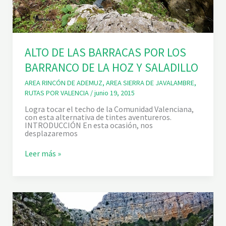
M
A
R
D
E
)
ALTO DE LAS BARRACAS POR LOS
BARRANCO DE LA HOZ Y SALADILLO
AREA RINCÓN DE ADEMUZ
,
AREA SIERRA DE JAVALAMBRE
,
RUTAS POR VALENCIA
/
junio 19, 2015
Logra tocar el techo de la Comunidad Valenciana,
con esta alternativa de tintes aventureros.
INTRODUCCIÓN En esta ocasión, nos
desplazaremos
A
Leer más »
L
T
O
D
E
L
A
S
B