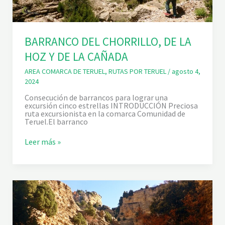
BARRANCO DEL CHORRILLO, DE LA
HOZ Y DE LA CAÑADA
AREA COMARCA DE TERUEL
,
RUTAS POR TERUEL
/
agosto 4,
2024
Consecución de barrancos para lograr una
excursión cinco estrellas INTRODUCCIÓN Preciosa
ruta excursionista en la comarca Comunidad de
Teruel.El barranco
B
Leer más »
A
R
R
A
N
C
O
D
E
L