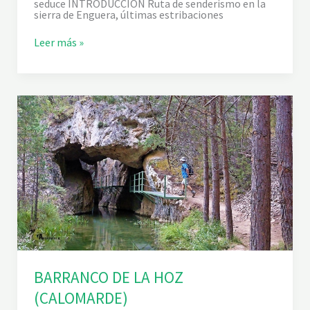
seduce INTRODUCCIÓN Ruta de senderismo en la
sierra de Enguera, últimas estribaciones
E
Leer más »
L
B
A
R
R
A
N
C
O
B
O
Q
U
I
L
L
A
Y
L
A
V
BARRANCO DE LA HOZ
E
(CALOMARDE)
N
T