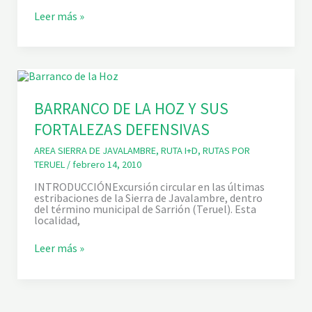
Y
A
Leer más »
S
S
A
C
L
E
A
N
D
S
I
I
L
Ó
L
N
BARRANCO DE LA HOZ Y SUS
O
A
FORTALEZAS DEFENSIVAS
L
J
A
AREA SIERRA DE JAVALAMBRE
,
RUTA I+D
,
RUTAS POR
V
TERUEL
/
febrero 14, 2010
A
L
INTRODUCCIÓNExcursión circular en las últimas
A
estribaciones de la Sierra de Javalambre, dentro
M
del término municipal de Sarrión (Teruel). Esta
B
localidad,
R
E
B
Leer más »
B
A
I
R
S
R
P
A
O
N
R