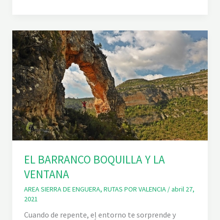
O
R
D
U
E
N
T
E
Y
E
L
B
A
R
R
A
N
C
O
D
EL BARRANCO BOQUILLA Y LA
E
L
VENTANA
A
H
O
AREA SIERRA DE ENGUERA
,
RUTAS POR VALENCIA
/
abril 27,
Z
2021
Cuando de repente, el entorno te sorprende y