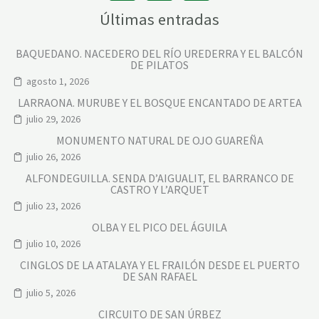
S
I
Últimas entradas
V
A
S
BAQUEDANO. NACEDERO DEL RÍO UREDERRA Y EL BALCÓN
DE PILATOS
agosto 1, 2026
LARRAONA. MURUBE Y EL BOSQUE ENCANTADO DE ARTEA
julio 29, 2026
MONUMENTO NATURAL DE OJO GUAREÑA
julio 26, 2026
ALFONDEGUILLA. SENDA D’AIGUALIT, EL BARRANCO DE
CASTRO Y L’ARQUET
julio 23, 2026
OLBA Y EL PICO DEL ÁGUILA
julio 10, 2026
CINGLOS DE LA ATALAYA Y EL FRAILÓN DESDE EL PUERTO
DE SAN RAFAEL
julio 5, 2026
CIRCUITO DE SAN ÚRBEZ