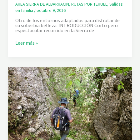
A
AREA SIERRA DE ALBARRACIN
,
RUTAS POR TERUEL
,
Salidas
N
en familia
/
octubre 9, 2016
A
Otro de los entornos adaptados para disfrutar de
su soberbia belleza. INTRODUCCIÓN Corto pero
espectacular recorrido en la Sierra de
B
Leer más »
A
R
R
A
N
C
O
D
E
L
A
H
O
Z
(
C
A
L
O