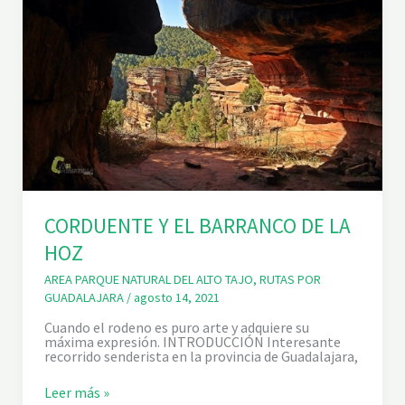
C
O
S
D
E
L
A
H
O
Z
Y
D
E
L
C
CORDUENTE Y EL BARRANCO DE LA
H
O
HOZ
R
R
I
AREA PARQUE NATURAL DEL ALTO TAJO
,
RUTAS POR
L
GUADALAJARA
/
agosto 14, 2021
L
O
Cuando el rodeno es puro arte y adquiere su
máxima expresión. INTRODUCCIÓN Interesante
recorrido senderista en la provincia de Guadalajara,
C
Leer más »