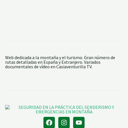
C
E
O
L
D
B
E
A
L
R
A
R
H
A
O
N
Z
C
Y
O
S
D
U
E
S
L
Web dedicada a la montaña y el turismo. Gran número de
F
A
rutas detalladas en España y Extranjero. Variados
O
H
documentales de vídeo en Casiaventurilla TV.
R
O
T
Z
A
L
E
Z
A
S
D
E
F
E
N