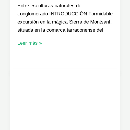
Entre esculturas naturales de
conglomerado INTRODUCCIÓN Formidable
excursión en la mágica Sierra de Montsant,
situada en la comarca tarraconense del
MONTSANT.
Leer más »
PUNTA
DELS
PINS
CARRASSERS,
CONGOST
DE
FRAGUERAU