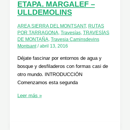
ETAPA. MARGALEF –
ULLDEMOLINS
AREA SIERRA DEL MONTSANT
,
RUTAS
POR TARRAGONA
,
Travesías
,
TRAVESÍAS
DE MONTAÑA
,
Travesia Caminsdevins
Montsant
/
abril 13, 2016
Déjate fascinar por entornos de agua y
bosque y desfiladeros con formas casi de
otro mundo. INTRODUCCIÓN
Comenzamos esta segunda
TRAVESÍA
Leer más »
CAMINS
DE
VINS
MONTSANT: