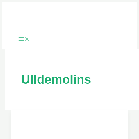
Ir
al
contenido
Ulldemolins