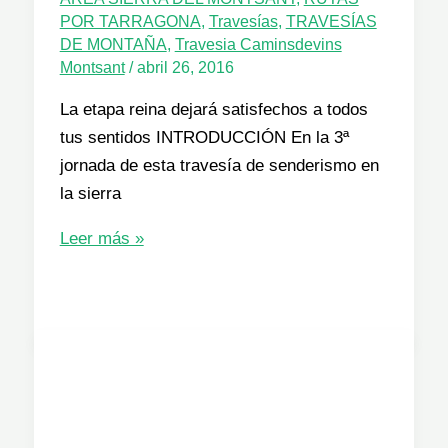
POR TARRAGONA
,
Travesías
,
TRAVESÍAS
DE MONTAÑA
,
Travesia Caminsdevins
Montsant
/
abril 26, 2016
La etapa reina dejará satisfechos a todos
tus sentidos INTRODUCCIÓN En la 3ª
jornada de esta travesía de senderismo en
la sierra
TRAVESÍA
Leer más »
CAMINS
DE
VINS
MONTSANT:
3ª
ETAPA.
ULLDEMOLINS