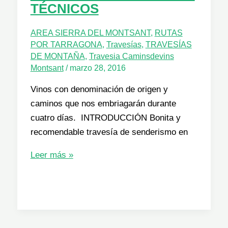
TÉCNICOS
AREA SIERRA DEL MONTSANT
,
RUTAS
POR TARRAGONA
,
Travesías
,
TRAVESÍAS
DE MONTAÑA
,
Travesia Caminsdevins
Montsant
/
marzo 28, 2016
Vinos con denominación de origen y
caminos que nos embriagarán durante
cuatro días. INTRODUCCIÓN Bonita y
recomendable travesía de senderismo en
TRAVESÍA
Leer más »
CAMINS
DE
VINS
MONTSANT:
INTRODUCCIÓN