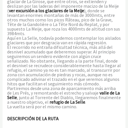
glaciar de La Girose, que entre otros, se extienden y
deslizan por las laderas del imponente macizo de la Meije
(
ver excursión a los glaciares de la Meije
), donde se
levantan enormes montañas de más de 3000mts, entre
otros muchos como los picos Râteau, pico de la Grave,
Tête de la Gandolière o La Tête Nord du Replat, y por
supuesto La Meije, que roza los 4000mts de altitud con sus
3984mts.
Aquí en La Selle, todavía podemos contemplar los aislados
glaciares que por desgracia van en rápida regresión.
El recorrido no entraña dificultad técnica, más allá del
desnivel acumulado que deberemos superar. Al principio
seguiremos un sendero evidente con algún cruce
señalizado. No obstante, llegando a la parte final, donde
el desnivel se recrudece considerablemente hasta llegar al
refugio, el camino ya no es tan marcado, al transcurrir por
zona con acumulación de piedras y rocas, aunque no es
complicado adivinar el trazado en el que veremos algunos
hitos que facilitan el seguimiento más cómodo.
Partiremos desde una zona de aparcamiento más arriba
de Les Prés, y remontando el estrecho y salvaje
valle de La
Selle
, junto al Torrente del Diablo, llegaremos finalmente
a nuestro objetivo, el
refugio de La Selle
.
La vuelta será por el mismo camino.
DESCRIPCIÓN DE LA RUTA