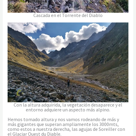
Cascada en el Torrente del Diablo
Con la altura adquirida, la vegetación desaparece y el
entorno adquiere un aspecto más alpino.
Hemos tomado altura y nos vamos rodeando de más y
más gigantes que superan ampliamente los 3000mts,
como estos a nuestra derecha, las agujas de Soreiller con
el Glaciar Ouest du Diable.