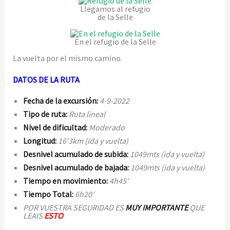
Llegamos al refugio
de la Selle
En el refugio de la Selle
La vuelta por el mismo camino.
DATOS DE LA RUTA
Fecha de la excursión:
4-9-2022
Tipo de ruta:
Ruta lineal
Nivel de dificultad:
Moderado
Longitud:
16
‘3
km (ida y vuelta)
Desnivel acumulado de subida:
1049
mts (ida y vuelta)
Desnivel acumulado de bajada:
1049
mts (ida y vuelta)
Tiempo en movimiento:
4
h45′
Tiempo Total:
6
h20′
POR VUESTRA SEGURIDAD ES
MUY IMPORTANTE
QUE
LEAIS
ESTO