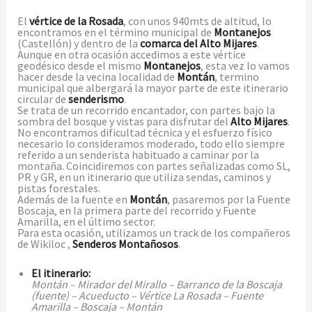
El
vértice de la Rosada
, con unos 940mts de altitud, lo
encontramos en el término municipal de
Montanejos
(Castellón) y dentro de la
comarca del Alto Mijares
.
Aunque en otra ocasión accedimos a este vértice
geodésico desde el mismo
Montanejos
, esta vez lo vamos
hacer desde la vecina localidad de
Montán
, termino
municipal que albergará la mayor parte de este itinerario
circular de
senderismo
.
Se trata de un recorrido encantador, con partes bajo la
sombra del bosque y vistas para disfrutar del
Alto Mijares
.
No encontramos dificultad técnica y el esfuerzo físico
necesario lo consideramos moderado, todo ello siempre
referido a un senderista habituado a caminar por la
montaña. Coincidiremos con partes señalizadas como SL,
PR y GR, en un itinerario que utiliza sendas, caminos y
pistas forestales.
Además de la fuente en
Montán
, pasaremos por la Fuente
Boscaja, en la primera parte del recorrido y Fuente
Amarilla, en el último sector.
Para esta ocasión, utilizamos un track de los compañeros
de Wikiloc ,
Senderos Montañosos
.
El itinerario:
Montán – Mirador del Mirallo – Barranco de la Boscaja
(fuente) – Acueducto – Vértice La Rosada – Fuente
Amarilla – Boscaja – Montán