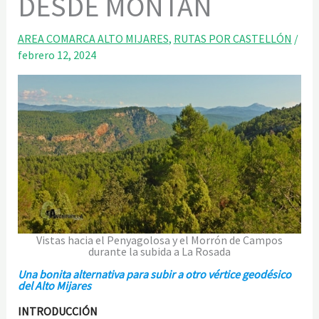
DESDE MONTÁN
AREA COMARCA ALTO MIJARES
,
RUTAS POR CASTELLÓN
/
febrero 12, 2024
Vistas hacia el Penyagolosa y el Morrón de Campos
durante la subida a La Rosada
Una bonita alternativa para subir a otro vértice geodésico
del Alto Mijares
INTRODUCCIÓN