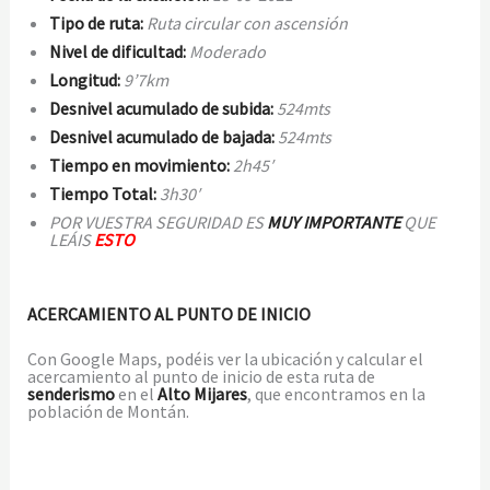
Tip
o de ruta:
Ruta circular con ascensión
Niv
el de dificultad:
Moderado
Longitud:
9’7
km
Desnivel acumulado de subida:
524mts
Desnivel ac
umulado de bajada:
524mts
Tiempo en movimiento:
2h45′
Tiempo Total:
3h30′
POR VUESTRA SEGURIDAD ES
MUY IMPORTANTE
QUE
LEÁIS
ESTO
ACERCAMIENTO AL PUNTO DE INICIO
Con Google Maps, podéis ver la ubicación y calcular el
acercamiento al punto de inicio de esta ruta de
senderismo
en el
Alto Mijares
, que encontramos en la
población de Montán.