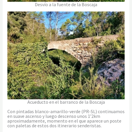
Desvío a la fuente de la Boscaja
Acueducto en el barranco de la Boscaja
Con pintadas blanco-amarillo-verde (PR-SL) continuamos
en suave ascenso y luego descenso unos 1’2km
aproximadamente, momento en el que aparece un poste
con paletas de estos dos itinerario senderistas.