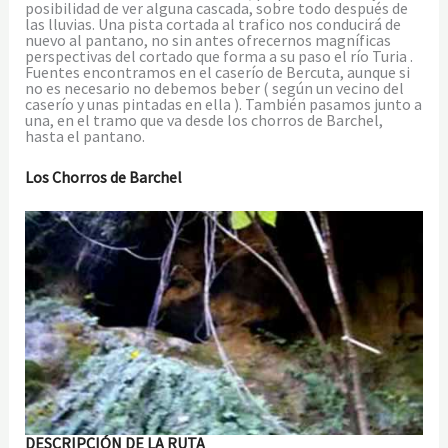
posibilidad de ver alguna cascada, sobre todo después de
las lluvias. Una pista cortada al trafico nos conducirá de
nuevo al pantano, no sin antes ofrecernos magníficas
perspectivas del cortado que forma a su paso el río Turia .
Fuentes encontramos en el caserío de Bercuta, aunque si
no es necesario no debemos beber ( según un vecino del
caserío y unas pintadas en ella ). También pasamos junto a
una, en el tramo que va desde los chorros de Barchel,
hasta el pantano.
Los Chorros de Barchel
DESCRIPCIÓN DE LA RUTA