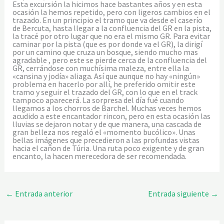
Esta excursión la hicimos hace bastantes años y en esta
ocasión la hemos repetido, pero con ligeros cambios en el
trazado. En un principio el tramo que va desde el caserío
de Bercuta, hasta llegar a la confluencia del GR en la pista,
la tracé por otro lugar que no era el mismo GR. Para evitar
caminar por la pista (que es por donde va el GR), la dirigí
por un camino que cruza un bosque, siendo mucho mas
agradable , pero este se pierde cerca de la confluencia del
GR, cerrándose con muchísima maleza, entre ella la
«cansina y jodía» aliaga. Así que aunque no hay «ningún»
problema en hacerlo por allí, he preferido omitir este
tramo y seguir el trazado del GR, con lo que en el track
tampoco aparecerá. La sorpresa del día fué cuando
llegamos a los chorros de Barchel. Muchas veces hemos
acudido a este encantador rincon, pero en esta ocasión las
lluvias se dejaron notar y de que manera, una cascada de
gran belleza nos regaló el «momento bucólico». Unas
bellas imágenes que precedieron a las profundas vistas
hacia el cañon de Túria. Una ruta poco exigente y de gran
encanto, la hacen merecedora de ser recomendada.
←
Entrada anterior
Entrada siguiente
→