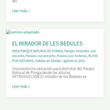
del
E
N
C
Leer más »
C
A
U
S
Y
I
P
E
I
L
C
L
O
E
Z
S
EL MIRADOR DE LES BEDULES
O
,
R
L
R
AREA PARQUE NATURAL DE PONGA
,
Parajes naturales con
A
U
encanto
,
Paseos con encanto
,
Paseos por Asturias
,
RUTAS
P
POR ASTURIAS
,
Salidas en familia
/
agosto 6, 2022
E
Ñ
Una excelente ubicación para disfrutar del Parque
A
Natural de Ponga desde las alturas.
S
INTRODUCCIÓN El mirador de les Bedules es
A
L
Ó
E
Leer más »
N
L
Y
M
E
I
L
R
S
A
E
D