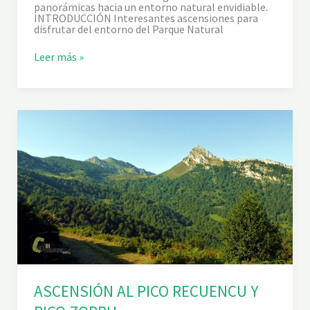
panorámicas hacia un entorno natural envidiable.
INTRODUCCIÓN Interesantes ascensiones para
disfrutar del entorno del Parque Natural
P
Leer más »
I
C
O
P
I
E
R
Z
U
Y
C
U
E
T
U
A
R
A
N
G
ASCENSIÓN AL PICO RECUENCU Y
A