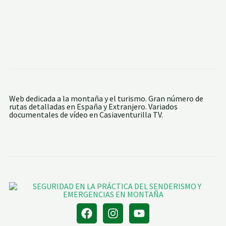
D
O
O
R
V
D
I
E
B
L
O
E
L
S
I
B
N
E
E
D
S
U
L
Web dedicada a la montaña y el turismo. Gran número de
E
rutas detalladas en España y Extranjero. Variados
S
documentales de vídeo en Casiaventurilla TV.