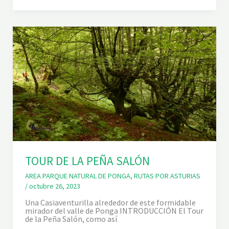
.
A
S
-
2
1
2
.
L
A
R
U
T
A
D
E
L
T
R
TOUR DE LA PEÑA SALÓN
E
N
M
AREA PARQUE NATURAL DE PONGA
,
RUTAS POR ASTURIAS
A
/
octubre 26, 2023
D
E
Una Casiaventurilla alrededor de este formidable
R
mirador del valle de Ponga INTRODUCCIÓN El Tour
E
de la Peña Salón, como así
R