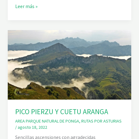
O
T
Leer más »
D
O
E
U
L
R
S
D
A
E
M
L
E
A
L
P
D
E
Ó
Ñ
N
A
.
S
A
L
Ó
N
PICO PIERZU Y CUETU ARANGA
AREA PARQUE NATURAL DE PONGA
,
RUTAS POR ASTURIAS
/
agosto 18, 2022
Sencillas ascensiones con agradecidas