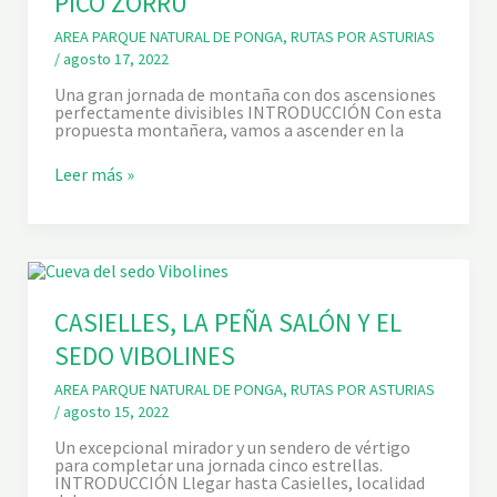
PICO ZORRU
AREA PARQUE NATURAL DE PONGA
,
RUTAS POR ASTURIAS
/
agosto 17, 2022
Una gran jornada de montaña con dos ascensiones
perfectamente divisibles INTRODUCCIÓN Con esta
propuesta montañera, vamos a ascender en la
A
Leer más »
S
C
E
N
S
I
Ó
N
CASIELLES, LA PEÑA SALÓN Y EL
A
SEDO VIBOLINES
L
P
I
AREA PARQUE NATURAL DE PONGA
,
RUTAS POR ASTURIAS
C
/
agosto 15, 2022
O
R
Un excepcional mirador y un sendero de vértigo
E
para completar una jornada cinco estrellas.
C
INTRODUCCIÓN Llegar hasta Casielles, localidad
U