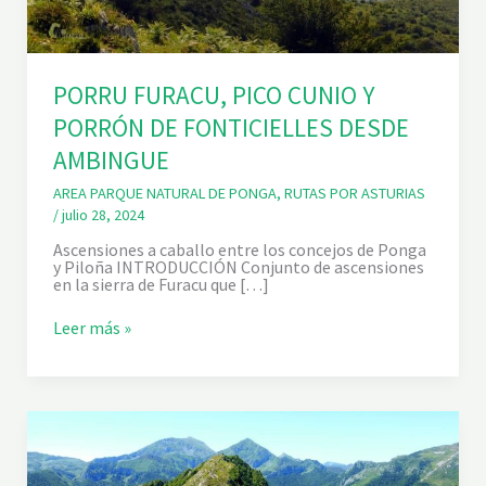
PORRU FURACU, PICO CUNIO Y
PORRÓN DE FONTICIELLES DESDE
AMBINGUE
AREA PARQUE NATURAL DE PONGA
,
RUTAS POR ASTURIAS
/
julio 28, 2024
Ascensiones a caballo entre los concejos de Ponga
y Piloña INTRODUCCIÓN Conjunto de ascensiones
en la sierra de Furacu que […]
P
Leer más »
O
R
R
U
F
U
R
A
C