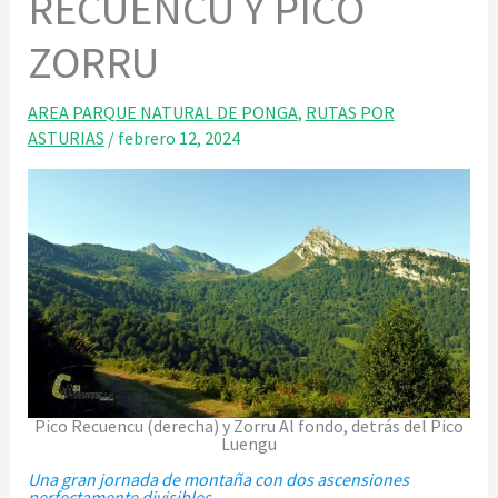
RECUENCU Y PICO
ZORRU
AREA PARQUE NATURAL DE PONGA
,
RUTAS POR
ASTURIAS
/
febrero 12, 2024
Pico Recuencu (derecha) y Zorru Al fondo, detrás del Pico
Luengu
Una gran jornada de montaña con dos ascensiones
perfectamente divisibles