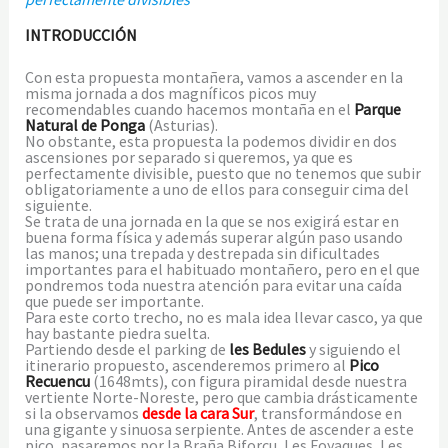
INTRODUCCIÓN
Con esta propuesta montañera, vamos a ascender en la
misma jornada a dos magníficos picos muy
recomendables cuando hacemos montaña en el
Parque
Natural de Ponga
(Asturias).
No obstante, esta propuesta la podemos dividir en dos
ascensiones por separado si queremos, ya que es
perfectamente divisible, puesto que no tenemos que subir
obligatoriamente a uno de ellos para conseguir cima del
siguiente.
Se trata de una jornada en la que se nos exigirá estar en
buena forma física y además superar algún paso usando
las manos; una trepada y destrepada sin dificultades
importantes para el habituado montañero, pero en el que
pondremos toda nuestra atención para evitar una caída
que puede ser importante.
Para este corto trecho, no es mala idea llevar casco, ya que
hay bastante piedra suelta.
Partiendo desde el parking de
les Bedules
y siguiendo el
itinerario propuesto, ascenderemos primero al
Pico
Recuencu
(1648mts), con figura piramidal desde nuestra
vertiente Norte-Noreste, pero que cambia drásticamente
si la observamos
desde la cara Sur
, transformándose en
una gigante y sinuosa serpiente. Antes de ascender a este
pico, pasaremos por la Braña Biforcu, Les Foyaques, Les