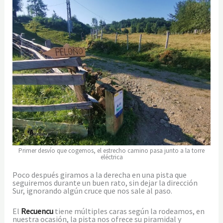
Primer desvío que cogemos, el estrecho camino pasa junto a la torre
eléctrica
Poco después giramos a la derecha en una pista que
seguiremos durante un buen rato, sin dejar la dirección
Sur, ignorando algún cruce que nos sale al paso.
El
Recuencu
tiene múltiples caras según la rodeamos, en
nuestra ocasión, la pista nos ofrece su piramidal y