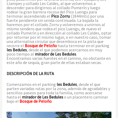
Llampes y collado Les Caldes, al que volveremos a
descender para dirigirnos al collado Pumerín y luego
rodear la gran barrera rocosa del Pico Luengu para
terminar ascendiendo el
Pico Zorru
(1844mts) por una
fuerte pendiente sin senda continuada. La bajada la
haremos por el collado Zorru y volveremos a unirnos al
mismo sendero que rodea el pico Luengu, de nuevo el
collado Pumerín y en dirección al collado Les Caldes, optar
por retornar por el mismo lugar, o en nuestro caso, tomar
una alternativa circular que desemboca en la pista que
recorre el
Bosque de Peloño
hasta terminar en el parking
les
Bedules
, desde el que podemos acercarnos en muy
poco tiempo al
mirador de Les Bedules
.
Encontramos varias fuentes en el camino, no obstante en
este año de sequía, gran parte de ellas estaban secas.
DESCRIPCIÓN DE LA RUTA
Comenzamos en el parking
les Bedules
, desde el que
parten variadas rutas por la zona, además de agradables y
sencillos paseos para toda la familia, como acercarse
hasta el
mirador de Les Bedules
o un placentero caminar
bajo el
Bosque de Peloño
.