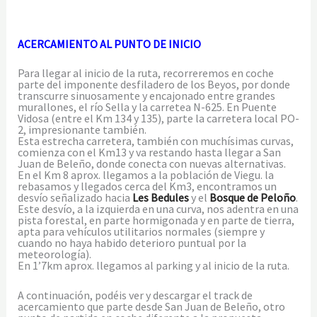
ACERCAMIENTO AL PUNTO DE INICIO
Para llegar al inicio de la ruta, recorreremos en coche
parte del imponente desfiladero de los Beyos, por donde
transcurre sinuosamente y encajonado entre grandes
murallones, el río Sella y la carretea N-625. En Puente
Vidosa (entre el Km 134 y 135), parte la carretera local PO-
2, impresionante también.
Esta estrecha carretera, también con muchísimas curvas,
comienza con el Km13 y va restando hasta llegar a San
Juan de Beleño, donde conecta con nuevas alternativas.
En el Km 8 aprox. llegamos a la población de Viegu. la
rebasamos y llegados cerca del Km3, encontramos un
desvío señalizado hacia
Les Bedules
y el
Bosque de Peloño
.
Este desvío, a la izquierda en una curva, nos adentra en una
pista forestal, en parte hormigonada y en parte de tierra,
apta para vehículos utilitarios normales (siempre y
cuando no haya habido deterioro puntual por la
meteorología).
En 1’7km aprox. llegamos al parking y al inicio de la ruta.
A continuación, podéis ver y descargar el track de
acercamiento que parte desde San Juan de Beleño, otro