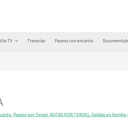
illa TV
Travesías
Paseos con encanto
Documentale
A
ncanto
,
Paseos por Teruel
,
RUTAS POR TERUEL
,
Salidas en familia