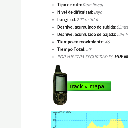
Tipo de ruta:
Ruta lineal
Nivel de dificultad:
Bajo
Longitud:
2’5km (ida)
Desnivel acumulado de subida:
65mt
Desnivel acumulado de bajada:
29
mt
Tiempo en movimiento:
45
′
Tiempo Total:
50′
POR VUESTRA SEGURIDAD ES
MUY I