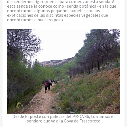
descendemos ligeramente para comenzar esta senda. A
esta senda se la conoce como «senda botánica» en la que
encontramos algunos pequeños paneles con las
explicaciones de las distintas especies vegetales que
encontramos a nuestro paso.
Desde El poste con paletas del PR-CV36, tomamos el
sendero que va a la Cova de Frescoreta