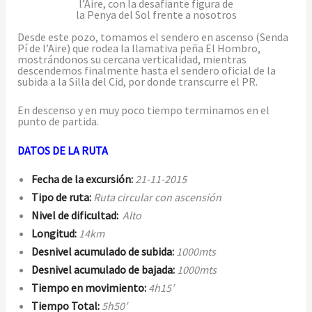
l’Aire, con la desafiante figura de
la Penya del Sol frente a nosotros
Desde este pozo, tomamos el sendero en ascenso (Senda
Pí de l’Aire) que rodea la llamativa peña El Hombro,
mostrándonos su cercana verticalidad, mientras
descendemos finalmente hasta el sendero oficial de la
subida a la Silla del Cid, por donde transcurre el PR.
En descenso y en muy poco tiempo terminamos en el
punto de partida.
DATOS DE LA RUTA
Fecha de la excursión:
21
-11
-2015
Tipo de ruta:
Ruta circular con ascensión
Nivel de dificultad:
Alto
Longitud:
14km
Desnivel acumulado de subida:
1000mts
Desnivel acumulado de bajada:
1000mts
Tiempo en movimiento:
4h15′
Tiempo Total:
5
h50′