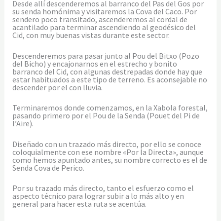
Desde allí descenderemos al barranco del Pas del Gos por
su senda homónima y visitaremos la Cova del Caco. Por
sendero poco transitado, ascenderemos al cordal de
acantilado para terminar ascendiendo al geodésico del
Cid, con muy buenas vistas durante este sector.
Descenderemos para pasar junto al Pou del Bitxo (Pozo
del Bicho) y encajonarnos en el estrecho y bonito
barranco del Cid, con algunas destrepadas donde hay que
estar habituados a este tipo de terreno. Es aconsejable no
descender por el con lluvia.
Terminaremos donde comenzamos, en la Xabola forestal,
pasando primero por el Pou de la Senda (Pouet del Pi de
l’Aire).
Diseñado con un trazado más directo, por ello se conoce
coloquialmente con ese nombre «Por la Directa», aunque
como hemos apuntado antes, su nombre correcto es el de
Senda Cova de Perico.
Por su trazado más directo, tanto el esfuerzo como el
aspecto técnico para lograr subir a lo más alto y en
general para hacer esta ruta se acentúa.