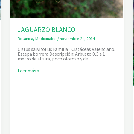
JAGUARZO BLANCO
Botánica
,
Medicinales
/
noviembre 21, 2014
Cistus salvifolius Familia: Cistáceas Valenciano.
Estepa borrera Descripción: Arbusto 0,3 a 1
metro de altura, poco oloroso y de
J
Leer más »
A
G
U
A
R
Z
O
B
L
A
N
C
O