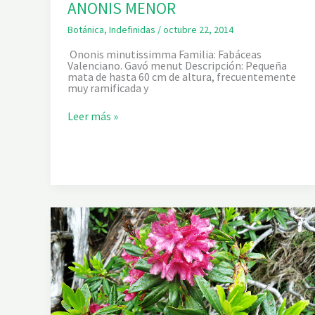
ANONIS MENOR
Botánica
,
Indefinidas
/
octubre 22, 2014
Ononis minutissimma Familia: Fabáceas
Valenciano. Gavó menut Descripción: Pequeña
mata de hasta 60 cm de altura, frecuentemente
muy ramificada y
A
Leer más »
N
O
N
I
S
M
E
N
O
R