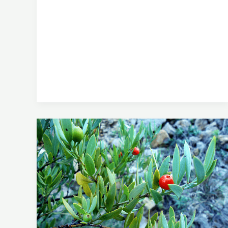
A
D
I
E
R
N
O