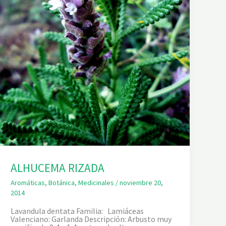
ALHUCEMA RIZADA
Aromáticas
,
Botánica
,
Medicinales
/
noviembre 20,
2014
Lavandula dentata Familia: Lamiáceas
Valenciano: Garlanda Descripción: Arbusto muy