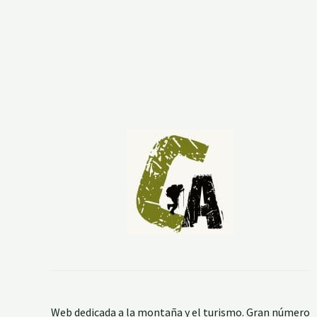
M
O
N
T
A
Ñ
A
Web dedicada a la montaña y el turismo. Gran número