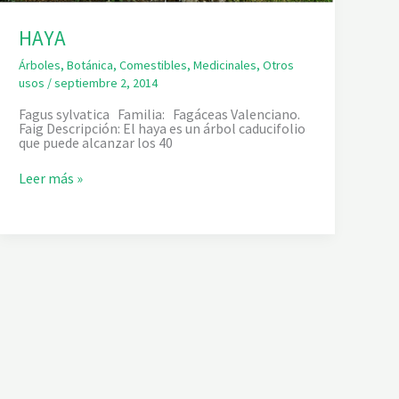
HAYA
Árboles
,
Botánica
,
Comestibles
,
Medicinales
,
Otros
usos
/
septiembre 2, 2014
Fagus sylvatica Familia: Fagáceas Valenciano.
Faig Descripción: El haya es un árbol caducifolio
que puede alcanzar los 40
H
Leer más »
A
Y
A