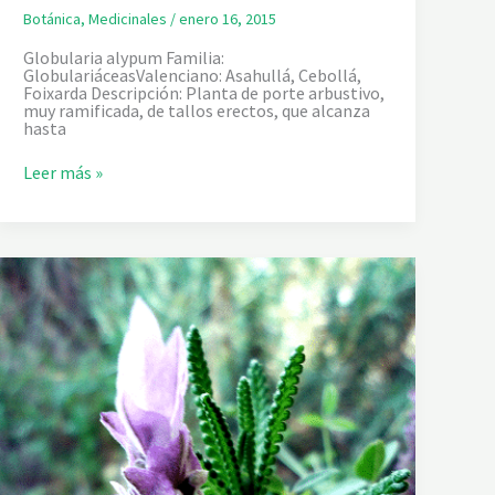
Botánica
,
Medicinales
/
enero 16, 2015
Globularia alypum Familia:
GlobulariáceasValenciano: Asahullá, Cebollá,
Foixarda Descripción: Planta de porte arbustivo,
muy ramificada, de tallos erectos, que alcanza
hasta
C
Leer más »
O
R
O
N
A
D
E
F
R
A
I
L
E