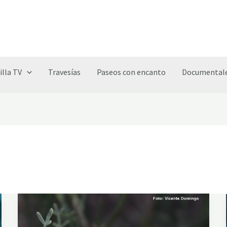
illa TV
Travesías
Paseos con encanto
Documentale