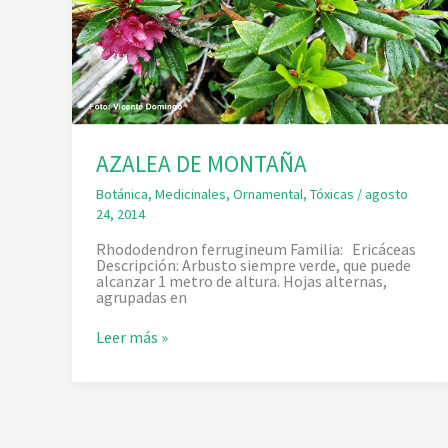
AZALEA DE MONTAÑA
Botánica
,
Medicinales
,
Ornamental
,
Tóxicas
/
agosto
24, 2014
Rhododendron ferrugineum Familia: Ericáceas
Descripción: Arbusto siempre verde, que puede
alcanzar 1 metro de altura. Hojas alternas,
agrupadas en
A
Leer más »
Z
A
L
E
A
D
E