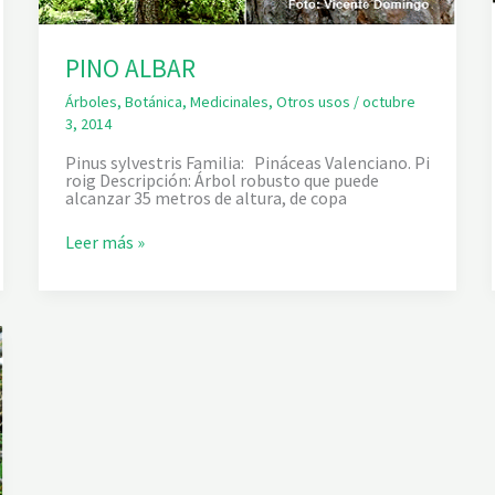
PINO ALBAR
Árboles
,
Botánica
,
Medicinales
,
Otros usos
/
octubre
3, 2014
Pinus sylvestris Familia: Pináceas Valenciano. Pi
roig Descripción: Árbol robusto que puede
alcanzar 35 metros de altura, de copa
P
Leer más »
I
N
O
A
L
B
A
R