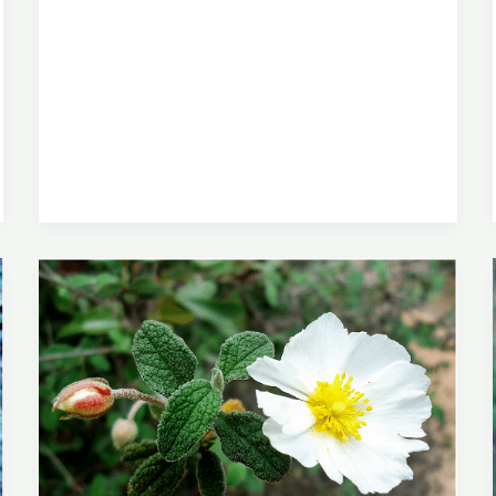
I
L
L
A
D
E
H
O
J
A
S
F
I
N
A
S