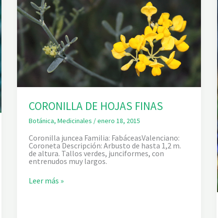
CORONILLA DE HOJAS FINAS
Botánica
,
Medicinales
/
enero 18, 2015
Coronilla juncea Familia: FabáceasValenciano:
Coroneta Descripción: Arbusto de hasta 1,2 m.
de altura. Tallos verdes, junciformes, con
entrenudos muy largos.
C
Leer más »
O
R
O
N