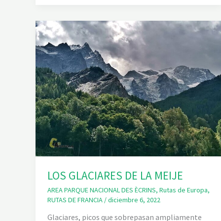
B
L
A
N
C
O
D
E
É
C
R
I
N
S
LOS GLACIARES DE LA MEIJE
AREA PARQUE NACIONAL DES ÈCRINS
,
Rutas de Europa
,
RUTAS DE FRANCIA
/
diciembre 6, 2022
Glaciares, picos que sobrepasan ampliamente