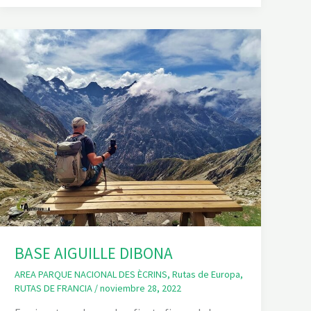
Y
L
A
G
O
G
O
L
É
O
N
BASE AIGUILLE DIBONA
AREA PARQUE NACIONAL DES ÈCRINS
,
Rutas de Europa
,
RUTAS DE FRANCIA
/
noviembre 28, 2022