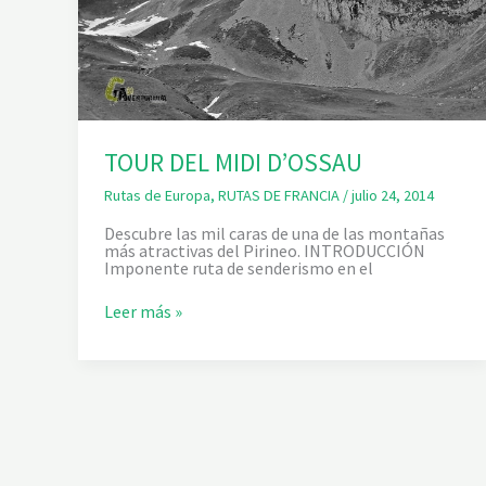
I
N
E
TOUR DEL MIDI D’OSSAU
Rutas de Europa
,
RUTAS DE FRANCIA
/
julio 24, 2014
Descubre las mil caras de una de las montañas
más atractivas del Pirineo. INTRODUCCIÓN
Imponente ruta de senderismo en el
T
Leer más »
O
U
R
D
E
L
M
I
D
I