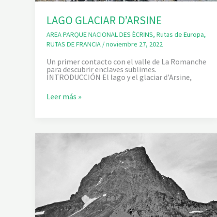
LAGO GLACIAR D’ARSINE
AREA PARQUE NACIONAL DES ÈCRINS
,
Rutas de Europa
,
RUTAS DE FRANCIA
/
noviembre 27, 2022
Un primer contacto con el valle de La Romanche
para descubrir enclaves sublimes.
INTRODUCCIÓN El lago y el glaciar d’Arsine,
L
Leer más »
A
G
O
G
L
A
C
I
A
R
D
’
A
R
S