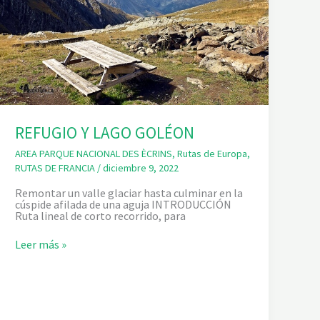
REFUGIO Y LAGO GOLÉON
AREA PARQUE NACIONAL DES ÈCRINS
,
Rutas de Europa
,
RUTAS DE FRANCIA
/
diciembre 9, 2022
Remontar un valle glaciar hasta culminar en la
cúspide afilada de una aguja INTRODUCCIÓN
Ruta lineal de corto recorrido, para
R
Leer más »
E
F
U
G
I
O