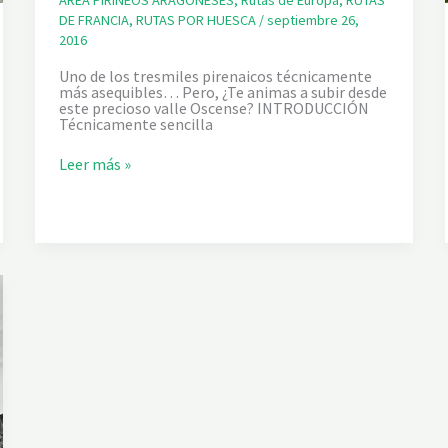
AREA PIRINEOS ARAGONESES
,
Rutas de Europa
,
RUTAS
S
DE FRANCIA
,
RUTAS POR HUESCA
/
septiembre 26,
C
2016
Uno de los tresmiles pirenaicos técnicamente
más asequibles… Pero, ¿Te animas a subir desde
este precioso valle Oscense? INTRODUCCIÓN
Técnicamente sencilla
E
Leer más »
L
T
A
I
L
L
Ó
N
D
E
S
D
E
B
U
J
A