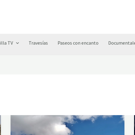
illa TV
Travesías
Paseos con encanto
Documentale