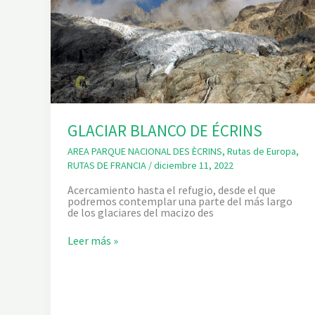
GLACIAR BLANCO DE ÉCRINS
AREA PARQUE NACIONAL DES ÈCRINS
,
Rutas de Europa
,
RUTAS DE FRANCIA
/
diciembre 11, 2022
Acercamiento hasta el refugio, desde el que
podremos contemplar una parte del más largo
de los glaciares del macizo des
G
Leer más »
L
A
C
I
A
R