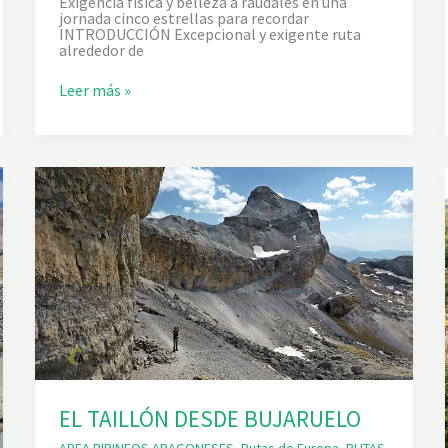
Exigencia física y belleza a raudales en una
jornada cinco estrellas para recordar
INTRODUCCIÓN Excepcional y exigente ruta
alrededor de
V
Leer más »
U
E
L
T
A
A
L
A
A
I
G
U
I
L
L
E
D
E
V
É
EL TAILLÓN DESDE BUJARUELO
N
O