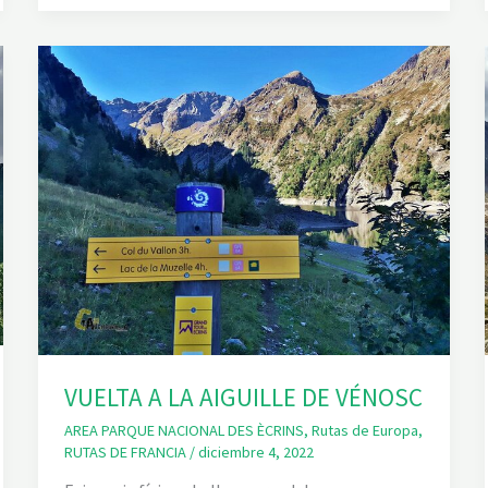
L
E
Y
R
E
F
U
G
I
O
D
E
L
A
S
E
L
L
E
VUELTA A LA AIGUILLE DE VÉNOSC
AREA PARQUE NACIONAL DES ÈCRINS
,
Rutas de Europa
,
RUTAS DE FRANCIA
/
diciembre 4, 2022