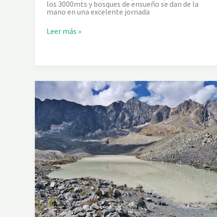
los 3000mts y bosques de ensueño se dan de la
mano en una excelente jornada
L
Leer más »
O
S
G
L
A
C
I
A
R
E
S
D
E
L
A
M
E
I
J
E