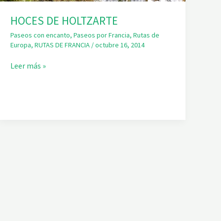
HOCES DE HOLTZARTE
Paseos con encanto
,
Paseos por Francia
,
Rutas de
Europa
,
RUTAS DE FRANCIA
/
octubre 16, 2014
H
Leer más »
O
C
E
S
D
E
H
O
L
T
Z
A
R
T
E