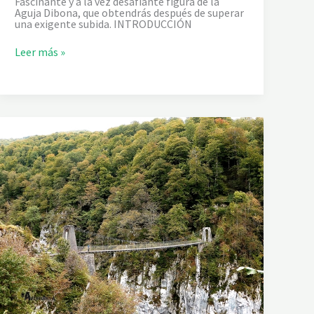
Fascinante y a la vez desafiante figura de la
Aguja Dibona, que obtendrás después de superar
una exigente subida. INTRODUCCIÓN
B
Leer más »
A
S
E
A
I
G
U
I
L
L
E
D
I
B
O
N
A