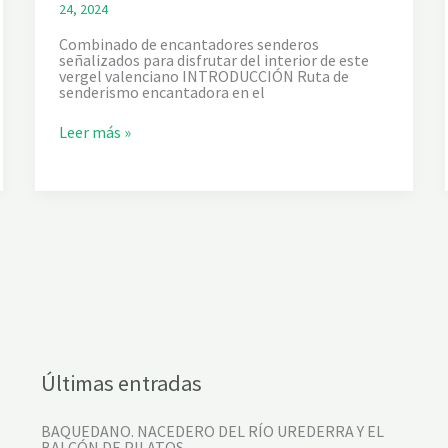
24, 2024
Combinado de encantadores senderos
señalizados para disfrutar del interior de este
vergel valenciano INTRODUCCIÓN Ruta de
senderismo encantadora en el
V
Leer más »
A
L
L
E
D
E
L
A
M
U
R
T
A
.
S
Últimas entradas
E
N
D
BAQUEDANO. NACEDERO DEL RÍO UREDERRA Y EL
A
BALCÓN DE PILATOS