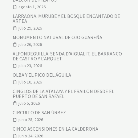
B
O
agosto 1, 2026
T
Á
LARRAONA. MURUBE Y EL BOSQUE ENCANTADO DE
N
ARTEA
I
julio 29, 2026
C
A
MONUMENTO NATURAL DE OJO GUAREÑA
Y
julio 26, 2026
S
E
ALFONDEGUILLA. SENDA D’AIGUALIT, EL BARRANCO
N
DE CASTRO Y L’ARQUET
D
A
julio 23, 2026
H
OLBA Y EL PICO DEL ÁGUILA
I
S
julio 10, 2026
T
Ó
CINGLOS DE LA ATALAYA Y EL FRAILÓN DESDE EL
R
PUERTO DE SAN RAFAEL
I
julio 5, 2026
C
A
CIRCUITO DE SAN ÚRBEZ
junio 28, 2026
CINCO ASCENSIONES EN LA CALDERONA
junio 24, 2026