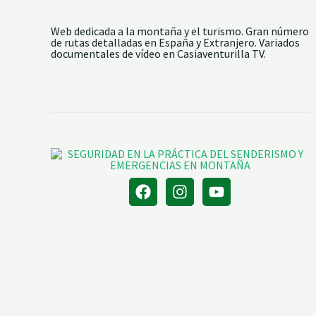
A
B
O
Web dedicada a la montaña y el turismo. Gran número
T
de rutas detalladas en España y Extranjero. Variados
Á
documentales de vídeo en Casiaventurilla TV.
N
I
C
A
,
L
A
C
R
E
U
D
E
L
C
A
R
D
E
N
A
L
,