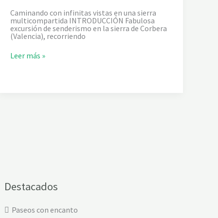
Caminando con infinitas vistas en una sierra
multicompartida INTRODUCCIÓN Fabulosa
excursión de senderismo en la sierra de Corbera
(Valencia), recorriendo
D
Leer más »
E
T
A
V
E
R
N
E
S
D
E
L
A
V
A
L
Destacados
L
D
I
Paseos con encanto
G