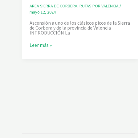
AREA SIERRA DE CORBERA
,
RUTAS POR VALENCIA
/
mayo 12, 2024
Ascensión a uno de los clásicos picos de la Sierra
de Corbera y de la provincia de Valencia
INTRODUCCIÓN La
V
Leer más »
A
L
L
E
D
E
L
A
M
U
R
T
A
.
S
E
N
D