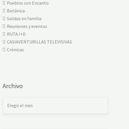
N
Pueblos con Encanto
A
A
Botánica
L
Salidas en familia
A
R
Reuniones y eventos
A
T
RUTA I+D
L
CASIAVENTURILLAS TELEVISIVAS
L
A
Crónicas
Archivo