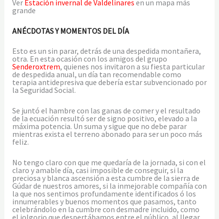
Ver
Estación invernal de Valdelinares
en un mapa más
grande
ANÉCDOTAS Y MOMENTOS DEL DÍA
Esto es un sin parar, detrás de una despedida montañera,
otra. En esta ocasión con los amigos del grupo
Senderoxtrem
, quienes nos invitaron a su fiesta particular
de despedida anual, un día tan recomendable como
terapia antidepresiva que debería estar subvencionado por
la Seguridad Social.
Se juntó el hambre con las ganas de comer y el resultado
de la ecuación resultó ser de signo positivo, elevado a la
máxima potencia. Un suma y sigue que no debe parar
mientras exista el terreno abonado para ser un poco más
feliz.
No tengo claro con que me quedaría de la jornada, si con el
claro y amable día, casi imposible de conseguir, si la
preciosa y blanca ascensión a esta cumbre de la sierra de
Gúdar de nuestros amores, si la inmejorable compañía con
la que nos sentimos profundamente identificados ó los
innumerables y buenos momentos que pasamos, tanto
celebrándolo en la cumbre con desmadre incluido, como
el jolgorio que despertábamos entre el público, al llegar