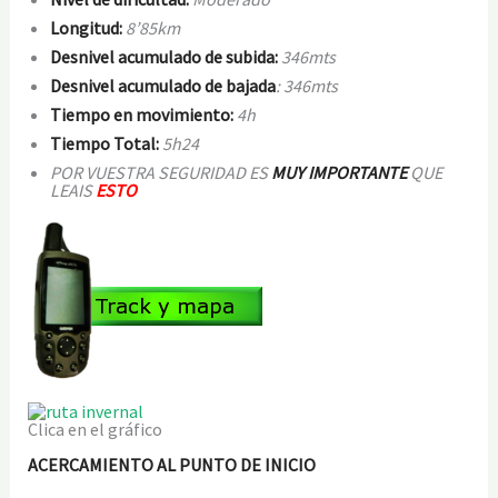
Longitud:
8’85km
Desnivel acumulado de subida:
346mts
Desnivel acumulado de bajada
: 346mts
Tiempo en movimiento:
4h
Tiempo Total:
5h24
POR VUESTRA SEGURIDAD ES
MUY IMPORTANTE
QUE
LEAIS
ESTO
Clica en el gráfico
ACERCAMIENTO AL PUNTO DE INICIO