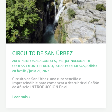
R
A
L
D
E
O
J
O
G
U
A
R
E
CIRCUITO DE SAN ÚRBEZ
Ñ
A
AREA PIRINEOS ARAGONESES
,
PARQUE NACIONAL DE
ORDESA Y MONTE PERDIDO
,
RUTAS POR HUESCA
,
Salidas
en familia
/
junio 28, 2026
Circuito de San Úrbez: una ruta sencilla e
imprescindible para comenzar a descubrir el Cañón
de Añisclo INTRODUCCIÓN En el
C
Leer más »
I
R
C