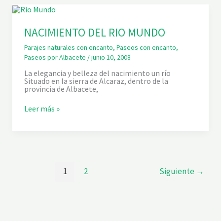
R
J
A
A
C
L
Ó
Y
NACIMIENTO DEL RIO MUNDO
D
E
E
L
Parajes naturales con encanto
,
Paseos con encanto
,
L
S
Paseos por Albacete
/
junio 10, 2008
’
E
O
S
La elegancia y belleza del nacimiento un río
L
T
Situado en la sierra de Alcaraz, dentro de la
L
A
provincia de Albacete,
A
N
.
Y
N
S
Leer más »
A
D
C
E
I
A
M
L
I
M
E
E
N
N
1
2
Siguiente
→
T
A
O
R
D
A
E
L
R
I