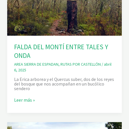
A
L
A
T
A
Ñ
A
Z
O
FALDA DEL MONTÍ ENTRE TALES Y
R
ONDA
AREA SIERRA DE ESPADAN
,
RUTAS POR CASTELLÓN
/
abril
6, 2025
La Erica arborea y el Quercus suber, dos de los reyes
del bosque que nos acompañan en un bucólico
sendero
F
Leer más »
A
L
D
A
D
E