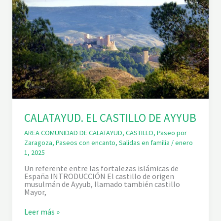
L
M
O
N
T
Í
E
N
T
R
E
T
A
L
CALATAYUD. EL CASTILLO DE AYYUB
E
S
Y
AREA COMUNIDAD DE CALATAYUD
,
CASTILLO
,
Paseo por
O
Zaragoza
,
Paseos con encanto
,
Salidas en familia
/
enero
N
1, 2025
D
A
Un referente entre las fortalezas islámicas de
España INTRODUCCIÓN El castillo de origen
musulmán de Ayyub, llamado también castillo
Mayor,
C
Leer más »
A