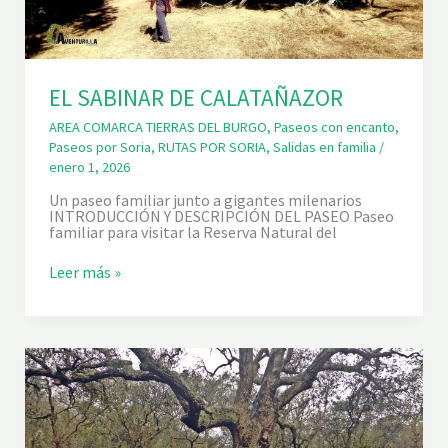
R
C
O
D
E
L
EL SABINAR DE CALATAÑAZOR
A
B
AREA COMARCA TIERRAS DEL BURGO
,
Paseos con encanto
,
O
Paseos por Soria
,
RUTAS POR SORIA
,
Salidas en familia
/
C
A
enero 1, 2026
Un paseo familiar junto a gigantes milenarios
INTRODUCCIÓN Y DESCRIPCIÓN DEL PASEO Paseo
familiar para visitar la Reserva Natural del
E
Leer más »
L
S
A
B
I
N
A
R
D
E
C