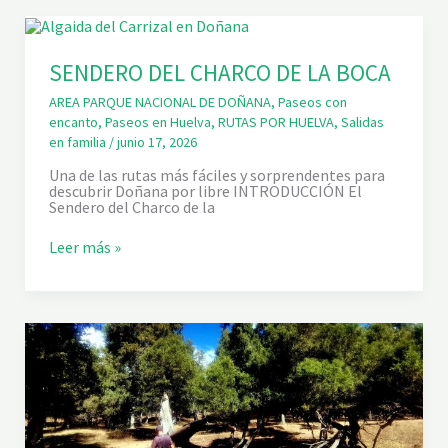
U
I
T
O
D
SENDERO DEL CHARCO DE LA BOCA
E
S
AREA PARQUE NACIONAL DE DOÑANA
,
Paseos con
A
encanto
,
Paseos en Huelva
,
RUTAS POR HUELVA
,
Salidas
N
en familia
/
junio 17, 2026
Ú
R
Una de las rutas más fáciles y sorprendentes para
B
descubrir Doñana por libre INTRODUCCIÓN El
E
Sendero del Charco de la
Z
S
Leer más »
E
N
D
E
R
O
D
E
L
C
H
A