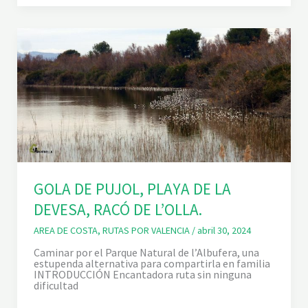
E
O
P
O
R
E
L
V
A
L
L
E
D
E
L
A
M
GOLA DE PUJOL, PLAYA DE LA
U
R
DEVESA, RACÓ DE L’OLLA.
T
A
AREA DE COSTA
,
RUTAS POR VALENCIA
/
abril 30, 2024
Caminar por el Parque Natural de l’Albufera, una
estupenda alternativa para compartirla en familia
INTRODUCCIÓN Encantadora ruta sin ninguna
dificultad