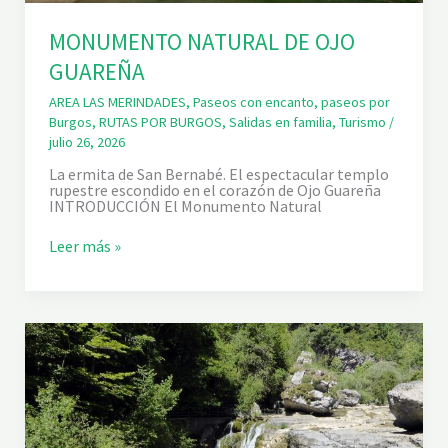
MONUMENTO NATURAL DE OJO
GUAREÑA
AREA LAS MERINDADES
,
Paseos con encanto
,
paseos por
Burgos
,
RUTAS POR BURGOS
,
Salidas en familia
,
Turismo
/
julio 26, 2026
La ermita de San Bernabé. El espectacular templo
rupestre escondido en el corazón de Ojo Guareña
INTRODUCCIÓN El Monumento Natural
M
Leer más »
O
N
U
M
E
N
T
O
N
A
T
U