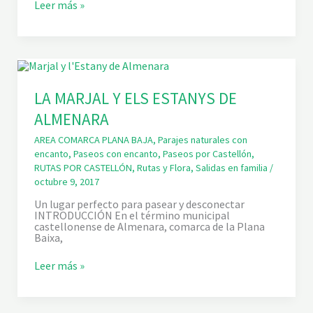
G
Leer más »
O
L
A
D
E
P
U
J
LA MARJAL Y ELS ESTANYS DE
O
ALMENARA
L
,
P
AREA COMARCA PLANA BAJA
,
Parajes naturales con
L
encanto
,
Paseos con encanto
,
Paseos por Castellón
,
A
RUTAS POR CASTELLÓN
,
Rutas y Flora
,
Salidas en familia
/
Y
octubre 9, 2017
A
D
Un lugar perfecto para pasear y desconectar
E
INTRODUCCIÓN En el término municipal
L
castellonense de Almenara, comarca de la Plana
A
Baixa,
D
E
V
L
Leer más »
E
A
S
M
A
A
,
R