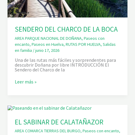
R
A
L
D
E
O
SENDERO DEL CHARCO DE LA BOCA
J
O
AREA PARQUE NACIONAL DE DOÑANA
,
Paseos con
G
encanto
,
Paseos en Huelva
,
RUTAS POR HUELVA
,
Salidas
U
A
en familia
/
junio 17, 2026
R
E
Una de las rutas más fáciles y sorprendentes para
Ñ
descubrir Doñana por libre INTRODUCCIÓN El
A
Sendero del Charco de la
S
Leer más »
E
N
D
E
R
O
D
E
EL SABINAR DE CALATAÑAZOR
L
C
AREA COMARCA TIERRAS DEL BURGO
,
Paseos con encanto
,
H