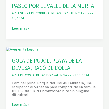
U
D
PASEO POR EL VALLE DE LA MURTA
.
E
AREA SIERRA DE CORBERA
,
RUTAS POR VALENCIA
/
mayo
L
18, 2024
C
A
S
P
Leer más »
T
A
I
S
L
E
L
O
O
P
D
O
E
R
A
E
GOLA DE PUJOL, PLAYA DE LA
Y
L
Y
DEVESA, RACÓ DE L’OLLA.
V
U
A
B
L
AREA DE COSTA
,
RUTAS POR VALENCIA
/
abril 30, 2024
L
E
Caminar por el Parque Natural de l’Albufera, una
D
estupenda alternativa para compartirla en familia
E
INTRODUCCIÓN Encantadora ruta sin ninguna
L
dificultad
A
M
G
Leer más »
U
O