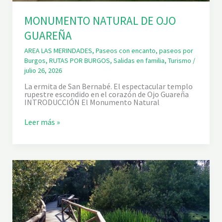
MONUMENTO NATURAL DE OJO
GUAREÑA
AREA LAS MERINDADES
,
Paseos con encanto
,
paseos por
Burgos
,
RUTAS POR BURGOS
,
Salidas en familia
,
Turismo
/
julio 26, 2026
La ermita de San Bernabé. El espectacular templo
rupestre escondido en el corazón de Ojo Guareña
INTRODUCCIÓN El Monumento Natural
M
Leer más »
O
N
U
M
E
N
T
O
N
A
T
U