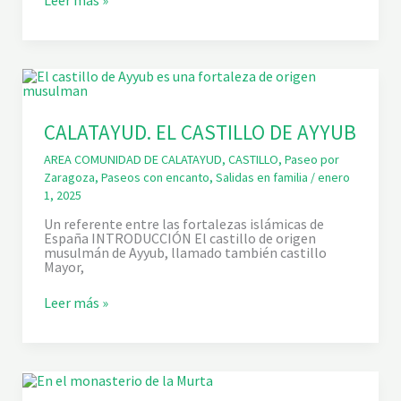
Leer más »
O
A
R
L
D
A
D
E
L
M
CALATAYUD. EL CASTILLO DE AYYUB
O
N
T
AREA COMUNIDAD DE CALATAYUD
,
CASTILLO
,
Paseo por
Í
Zaragoza
,
Paseos con encanto
,
Salidas en familia
/
enero
E
1, 2025
N
T
Un referente entre las fortalezas islámicas de
R
España INTRODUCCIÓN El castillo de origen
E
musulmán de Ayyub, llamado también castillo
T
Mayor,
A
L
E
C
Leer más »
S
A
Y
L
O
A
N
T
D
A
A
Y