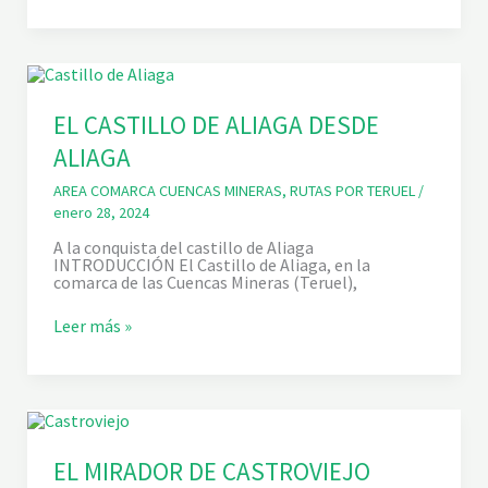
R
L
T
A
A
D
E
P
U
J
EL CASTILLO DE ALIAGA DESDE
O
ALIAGA
L
,
P
AREA COMARCA CUENCAS MINERAS
,
RUTAS POR TERUEL
/
L
enero 28, 2024
A
Y
A la conquista del castillo de Aliaga
A
INTRODUCCIÓN El Castillo de Aliaga, en la
D
comarca de las Cuencas Mineras (Teruel),
E
L
E
Leer más »
A
L
D
C
E
A
V
S
E
T
S
I
A
L
,
L
EL MIRADOR DE CASTROVIEJO
R
O
A