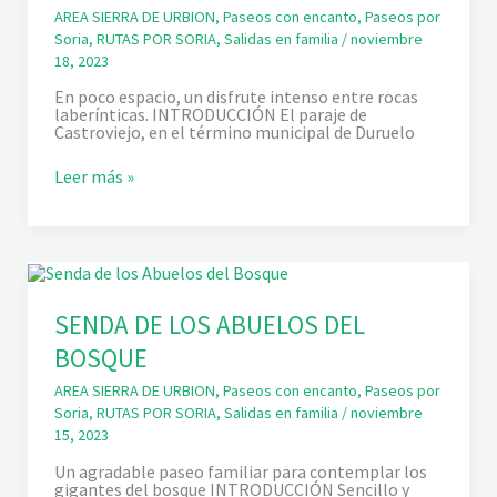
D
C
AREA SIERRA DE URBION
,
Paseos con encanto
,
Paseos por
E
Ó
Soria
,
RUTAS POR SORIA
,
Salidas en familia
/
noviembre
A
D
18, 2023
L
E
I
L
En poco espacio, un disfrute intenso entre rocas
A
’
laberínticas. INTRODUCCIÓN El paraje de
G
O
Castroviejo, en el término municipal de Duruelo
A
L
D
L
E
A
E
Leer más »
S
.
L
D
M
E
I
A
R
L
A
I
D
A
O
G
R
SENDA DE LOS ABUELOS DEL
A
D
BOSQUE
E
C
A
AREA SIERRA DE URBION
,
Paseos con encanto
,
Paseos por
S
Soria
,
RUTAS POR SORIA
,
Salidas en familia
/
noviembre
T
15, 2023
R
O
Un agradable paseo familiar para contemplar los
V
gigantes del bosque INTRODUCCIÓN Sencillo y
I