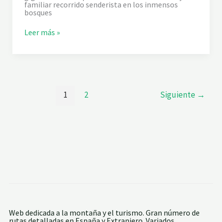
familiar recorrido senderista en los inmensos
E
bosques
J
O
S
Leer más »
E
N
D
A
D
E
L
1
2
Siguiente
→
O
S
A
B
U
E
L
O
S
D
E
L
B
O
S
Web dedicada a la montaña y el turismo. Gran número de
Q
rutas detalladas en España y Extranjero. Variados
U