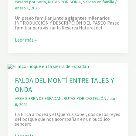
Paseos por Soria
,
RUTAS POR SORIA
,
Salidas en familia
/
A
enero 1, 2026
R
C
Un paseo familiar junto a gigantes milenarios
O
INTRODUCCIÓN Y DESCRIPCIÓN DEL PASEO Paseo
D
familiar para visitar la Reserva Natural del
E
L
A
E
Leer más »
B
L
O
S
C
A
A
B
I
N
A
R
FALDA DEL MONTÍ ENTRE TALES Y
D
ONDA
E
C
A
AREA SIERRA DE ESPADAN
,
RUTAS POR CASTELLÓN
/
abril
L
6, 2025
A
T
La Erica arborea y el Quercus suber, dos de los reyes
A
del bosque que nos acompañan en un bucólico
Ñ
sendero
A
Z
F