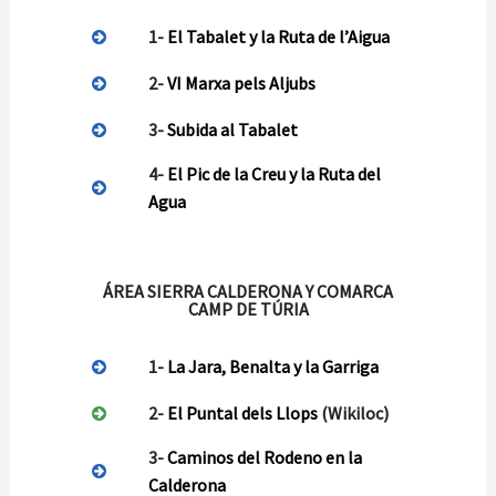
1-
El Tabalet y la Ruta de l’Aigua
2-
VI Marxa pels Aljubs
3-
Subida al Tabalet
4-
El Pic de la Creu y la Ruta del
Agua
ÁREA SIERRA CALDERONA Y COMARCA
CAMP DE TÚRIA
1-
La Jara, Benalta y la Garriga
2-
El Puntal dels Llops
(Wikiloc)
3-
Caminos del Rodeno en la
Calderona