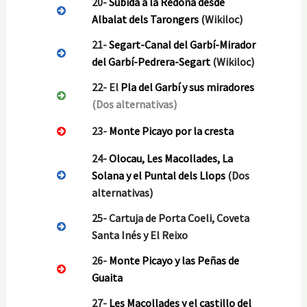
20-
Subida a la Redona desde
Albalat dels Tarongers
(Wikiloc)
21-
Segart-Canal del Garbí-Mirador
del Garbí-Pedrera-Segart
(Wikiloc)
22- El
Pla del Garbí y sus miradores
(Dos alternativas)
23-
Monte Picayo por la cresta
24-
Olocau, Les Macollades, La
Solana y el Puntal dels Llops
(Dos
alternativas)
25-
Cartuja de Porta Coeli, Coveta
Santa Inés y El Reixo
26-
Monte Picayo y las Peñas de
Guaita
27-
Les Macollades y el castillo del