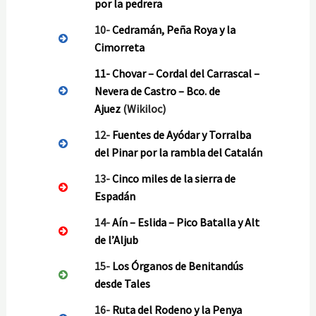
por la pedrera
10-
Cedramán, Peña Roya y la
Cimorreta
11-
Chovar – Cordal del Carrascal –
Nevera de Castro – Bco. de
Ajuez
(Wikiloc)
12-
Fuentes de Ayódar y Torralba
del Pinar por la rambla del Catalán
13-
Cinco miles de la sierra de
Espadán
14-
Aín – Eslida – Pico Batalla y Alt
de l’Aljub
15-
Los Órganos de Benitandús
desde Tales
16-
Ruta del Rodeno y la Penya