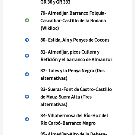
GR 36 y GR 333
79-
Almedijar. Barranco Folquia-
Cascalbar-Castillo de la Rodana
(Wikiloc)
80-
Eslida, Aín y Penyes de Cocons
81-
Almedíjar, picos Cullera y
Refición y el barranco de Almanzor
82-
Tales y la Penya Negra
(Dos
alternativas)
83-
Sueras-Font de Castro-Castillo
de Mauz-Suera Alta
(Tres
alternativas)
84-
Villahermosa del Río-Hoz del
Río Carbó-Barranco Magro
85-
Almedíjar-Alto de la Dehesa-