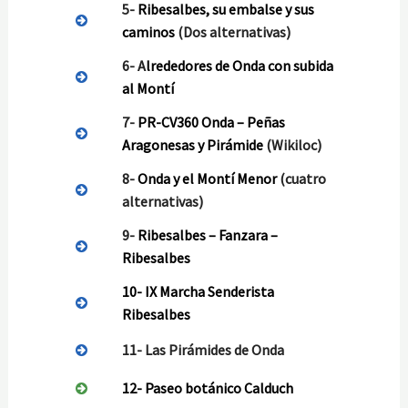
5-
Ribesalbes, su embalse y sus
caminos
(Dos alternativas)
6- A
lrededores de Onda con subida
al Montí
7-
PR-CV360 Onda – Peñas
Aragonesas y Pirámide
(Wikiloc)
8-
Onda y el Montí Menor
(cuatro
alternativas)
9-
Ribesalbes – Fanzara –
Ribesalbes
10-
IX Marcha Senderista
Ribesalbes
11- Las Pirámides de Onda
12- Paseo botánico Calduch