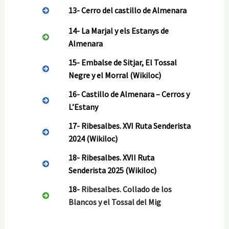
13- Cerro del castillo de Almenara
14- La Marjal y els Estanys de
Almenara
15-
Embalse de Sitjar, El Tossal
Negre y el Morral
(Wikiloc)
16-
Castillo de Almenara – Cerros y
L’Estany
17-
Ribesalbes. XVI
Ruta
Senderista
2024
(Wikiloc)
18-
Ribesalbes. XVII
Ruta
Senderist
a
2025
(
Wikiloc)
18-
Ribesalbes. Collado de los
Blancos y el Tossal del Mig