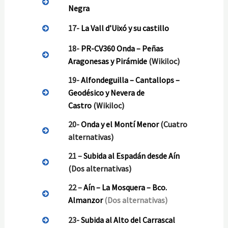
Negra
17-
La Vall d’Uixó y su castillo
18-
PR-CV360 Onda – Peñas
Aragonesas y Pirámide
(Wikiloc)
19-
Alfondeguilla – Cantallops –
Geodésico y Nevera de
Castro
(Wikiloc)
20-
Onda y el Montí Menor
(Cuatro
alternativas)
21 –
Subida al Espadán desde Aín
(Dos alternativas)
22 –
Aín – La Mosquera – Bco.
Almanzor
(Dos alternativas)
23-
Subida al Alto del Carrascal