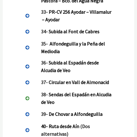
Pastora – Bco. del Agua Negra
33-
PR-CV 256 Ayodar – Villamalur
– Ayodar
34-
Subida al Font de Cabres
35-
Alfondeguilla y la Peña del
Mediodia
36-
Subida al Espadán desde
Alcudia de Veo
37-
Circular en Vall de Almonacid
38-
Sendas del Espadán en Alcudia
de Veo
39-
De Chovar a Alfondeguilla
40-
Ruta desde Aín
(Dos
alternativas)