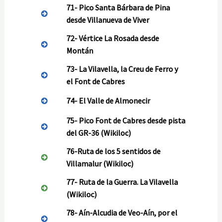
71-
Pico Santa Bárbara de Pina
desde Villanueva de Viver
72-
Vértice La Rosada desde
Montán
73-
La Vilavella, la Creu de Ferro y
el Font de Cabres
74-
El Valle de Almonecir
75-
Pico Font de Cabres desde pista
del GR-36
(Wikiloc)
76-
Ruta de los 5 sentidos de
Villamalur
(Wikiloc)
77-
Ruta de la Guerra. La Vilavella
(Wikiloc)
78-
Aín-Alcudia de Veo-Aín, por el